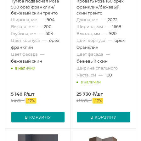
Тумба подвесная Роза
Кровать Роза 160 орех
900 орех франклин/
франклин/бежевый
бежевый скин тренто
скин тренто
Ширина, мм
—
904
Длина, мм
—
2072
Высота, мм
—
200
Ширина, мм
—
1668
Глубина, мм
—
504
Высота, мм
—
920
Цвет корпуса
—
орех
Цвет корпуса
—
орех
франклин
франклин
Цвет фасада
—
Цвет фасада
—
бежевый скин
бежевый скин
Ширина спального
в наличии
места, см
—
160
в наличии
5 140
₽
/шт
25 730
₽
/шт
6 200
₽
31 000
₽
-
17
%
-
17
%
В КОРЗИНУ
В КОРЗИНУ