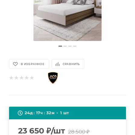
В ИЗБРАННОЕ
СРАВНИТЬ
24
17
32
1
д
ч
м
шт
23 650
₽
/шт
28 500
₽