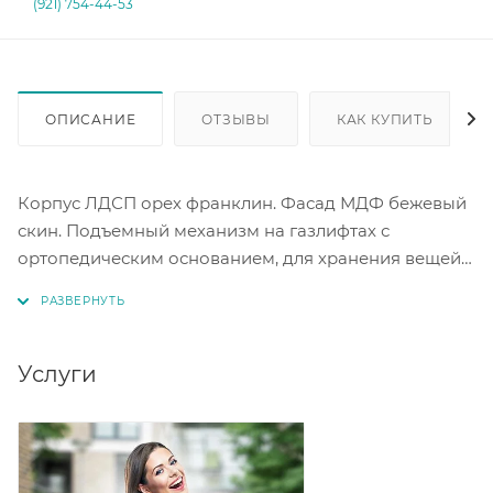
(921) 754-44-53
ОПИСАНИЕ
ОТЗЫВЫ
КАК КУПИТЬ
Корпус ЛДСП орех франклин. Фасад МДФ бежевый
скин. Подъемный механизм на газлифтах с
ортопедическим основанием, для хранения вещей
предусмотрено два отсека в основании. Изголовье
кровати выполнено из ЛДСП плиты 32 мм, а также
МДФ вставки 16 мм. Рекомендуемый размер
матраса 1400×2000 мм.
Услуги