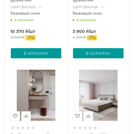
Цвет фасада
—
Цвет фасада
—
бежевый скин
бежевый скин
в наличии
в наличии
10 370
₽
/шт
3 900
₽
/шт
12 500
₽
4 700
₽
-
17
%
-
17
%
В КОРЗИНУ
В КОРЗИНУ