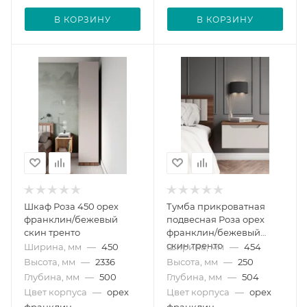
В КОРЗИНУ
В КОРЗИНУ
Шкаф Роза 450 орех
Тумба прикроватная
франклин/бежевый
подвесная Роза орех
скин тренто
франклин/бежевый
скин тренто
Ширина, мм
—
450
Ширина, мм
—
454
Высота, мм
—
2336
Высота, мм
—
250
Глубина, мм
—
500
Глубина, мм
—
504
Цвет корпуса
—
орех
Цвет корпуса
—
орех
франклин
франклин