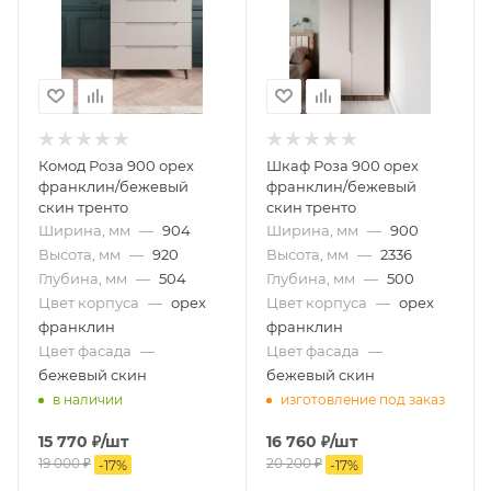
Комод Роза 900 орех
Шкаф Роза 900 орех
франклин/бежевый
франклин/бежевый
скин тренто
скин тренто
Ширина, мм
—
904
Ширина, мм
—
900
Высота, мм
—
920
Высота, мм
—
2336
Глубина, мм
—
504
Глубина, мм
—
500
Цвет корпуса
—
орех
Цвет корпуса
—
орех
франклин
франклин
Цвет фасада
—
Цвет фасада
—
бежевый скин
бежевый скин
в наличии
изготовление под заказ
15 770
₽
/шт
16 760
₽
/шт
19 000
₽
20 200
₽
-
17
%
-
17
%