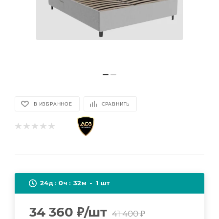
В ИЗБРАННОЕ
СРАВНИТЬ
24
0
32
1
д
ч
м
шт
34 360
₽
/шт
41 400
₽