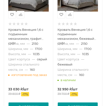
Кровать Венеция 1,6 с
Кровать Венеция 1,6 с
подъемным
подъемным
механизмом, графит
механизмом, бежевый
софт
софт
Длина, мм
—
2150
Длина, мм
—
2150
Ширина, мм
—
1700
Ширина, мм
—
1700
Высота, мм
—
1035
Высота, мм
—
1035
Цвет корпуса
—
серый
Цвет корпуса
—
Ширина спального
бежевый
места, см
—
160
Ширина спального
места, см
—
160
изготовление под заказ
в наличии
33 030
₽
/шт
32 950
₽
/шт
39 800
₽
39 700
₽
-
17
%
-
17
%