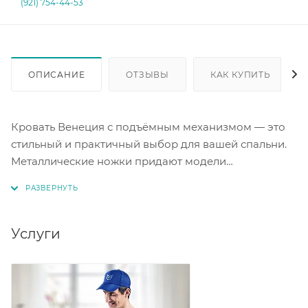
(921) 754-44-53
ОПИСАНИЕ
ОТЗЫВЫ
КАК КУПИТЬ
Кровать Венеция с подъёмным механизмом — это
стильный и практичный выбор для вашей спальни.
Металлические ножки придают модели
современный вид, а серый цвет легко впишется в
любой интерьер. Размер спального места
составляет 180х200 см, что подойдёт для
комфортного отдыха. В комплектацию входят
Услуги
каркас кровати, ортопедическое основание и
подъёмный механизм. Это готовое решение для
обустройства спальни.