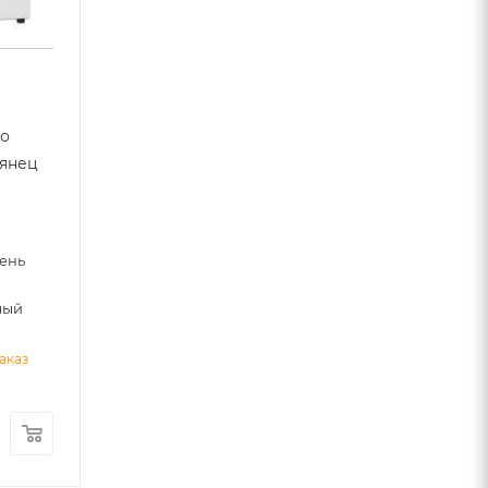
мо
лянец
2
ень
лый
аказ