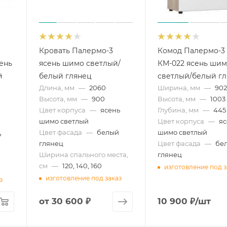
Кровать Палермо-3
Комод Палермо-3
ень
ясень шимо светлый/
КМ-022 ясень ши
й
белый глянец
светлый/белый г
Длина, мм
—
2060
Ширина, мм
—
90
Высота, мм
—
900
Высота, мм
—
1003
Цвет корпуса
—
ясень
Глубина, мм
—
445
шимо светлый
Цвет корпуса
—
яс
Цвет фасада
—
белый
шимо светлый
ь
глянец
Цвет фасада
—
бе
Ширина спального места,
глянец
см
—
120, 140, 160
изготовление под з
изготовление под заказ
з
от
30 600 ₽
10 900
₽
/шт