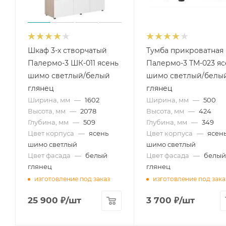
Шкаф 3-х створчатый
Тумба прикроватная
Палермо-3 ШК-011 ясень
Палермо-3 ТМ-023 яс
шимо светлый/белый
шимо светлый/белы
глянец
глянец
Ширина, мм
—
1602
Ширина, мм
—
500
Высота, мм
—
2078
Высота, мм
—
424
Глубина, мм
—
509
Глубина, мм
—
349
Цвет корпуса
—
ясень
Цвет корпуса
—
ясен
шимо светлый
шимо светлый
Цвет фасада
—
белый
Цвет фасада
—
белый
глянец
глянец
изготовление под заказ
изготовление под зака
25 900
₽
/шт
3 700
₽
/шт