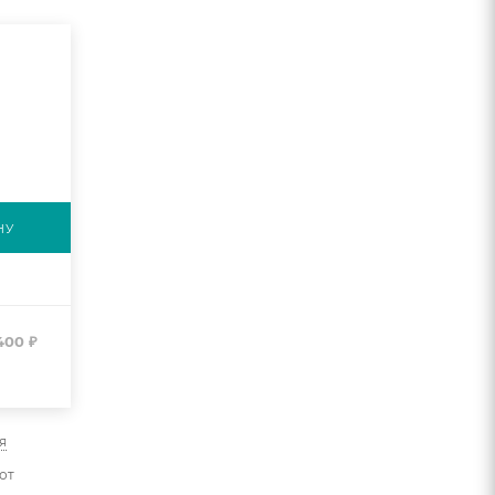
НУ
400
₽
я
от