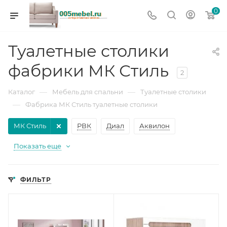
0
Туалетные столики
фабрики МК Стиль
2
—
—
Каталог
Мебель для спальни
Туалетные столики
—
Фабрика МК Стиль туалетные столики
МК Стиль
РВК
Диал
Аквилон
Показать еще
ФИЛЬТР