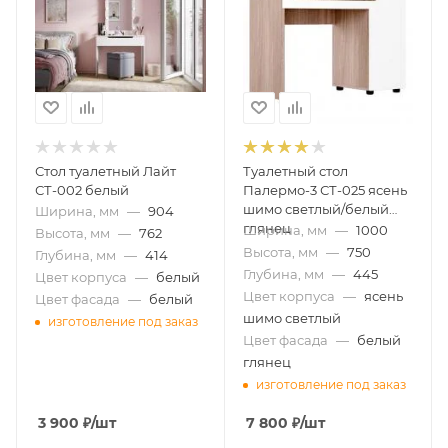
Стол туалетный Лайт
Туалетный стол
СТ-002 белый
Палермо-3 СТ-025 ясень
шимо светлый/белый
Ширина, мм
—
904
глянец
Ширина, мм
—
1000
Высота, мм
—
762
Высота, мм
—
750
Глубина, мм
—
414
Глубина, мм
—
445
Цвет корпуса
—
белый
Цвет корпуса
—
ясень
Цвет фасада
—
белый
шимо светлый
изготовление под заказ
Цвет фасада
—
белый
глянец
изготовление под заказ
3 900
₽
/шт
7 800
₽
/шт