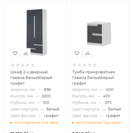
Шкаф 2-х дверный
Тумба прикроватная
Гавана белый/серый
Гавана белый/серый
графит
графит
Ширина, мм
—
836
Ширина, мм
—
400
Высота, мм
—
2200
Высота, мм
—
470
Глубина, мм
—
510
Глубина, мм
—
375
Цвет корпуса
—
белый
Цвет корпуса
—
белый
Цвет фасада
—
графит
Цвет фасада
—
графит
изготовление под заказ
изготовление под заказ