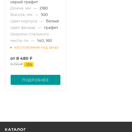
серый графит
Длина, мм
—
2180
Высота, мм
—
920
Цвет корпуса
—
белый
Цвет фасада
—
графит
Ширина спального
места, см
—
140, 160
изготовление под заказ
от
8 480 ₽
9 750 ₽
-
13
%
ПОДРОБНЕЕ
КАТАЛОГ