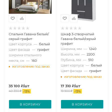
Спальня Гавана белый/
Шкаф 3-створчатый
серый графит
Гавана белый/серый
графит
Цвет корпуса
—
белый
Ширина, мм
—
1240
Цвет фасада
—
графит
Высота, мм
—
2200
Ширина спального
Глубина, мм
—
510
места, см
—
160
Цвет корпуса
—
белый
изготовление под заказ
Цвет фасада
—
графит
изготовление под заказ
35 100
₽
/шт
17 310
₽
/шт
40 350
₽
19 900
₽
-
13
%
-
13
%
В КОРЗИНУ
В КОРЗИНУ