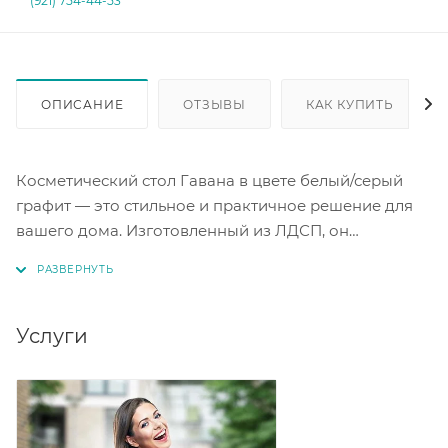
(921) 754-44-53
ОПИСАНИЕ
ОТЗЫВЫ
КАК КУПИТЬ
Косметический стол Гавана в цвете белый/серый
графит — это стильное и практичное решение для
вашего дома. Изготовленный из ЛДСП, он
отличается прочностью и долговечностью. Ящик и
дверь добавляют функциональности, позволяя
удобно разместить необходимые предметы. Этот
стол станет отличным дополнением к вашему
Услуги
интерьеру и поможет организовать пространство.
Благодаря своему дизайну, стол Гавана легко
впишется в любой интерьер.