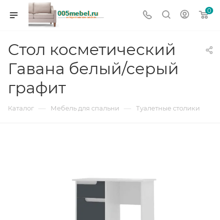
0
Стол косметический
Гавана белый/серый
графит
—
—
Каталог
Мебель для спальни
Туалетные столики