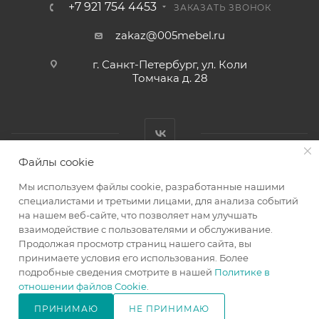
+7 921 754 4453
ЗАКАЗАТЬ ЗВОНОК
zakaz@005mebel.ru
г. Санкт-Петербург, ул. Коли
Томчака д. 28
Файлы cookie
Мы используем файлы cookie, разработанные нашими
специалистами и третьими лицами, для анализа событий
на нашем веб-сайте, что позволяет нам улучшать
Интернет магазин мебели в Санкт-Петербурге © 2000-2026
взаимодействие с пользователями и обслуживание.
г.
Продолжая просмотр страниц нашего сайта, вы
принимаете условия его использования. Более
подробные сведения смотрите в нашей
Политике в
отношении файлов Cookie
.
ПРИНИМАЮ
НЕ ПРИНИМАЮ