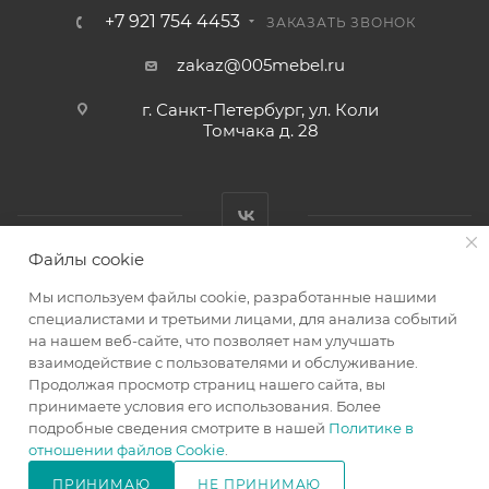
+7 921 754 4453
ЗАКАЗАТЬ ЗВОНОК
zakaz@005mebel.ru
г. Санкт-Петербург, ул. Коли
Томчака д. 28
Файлы cookie
Мы используем файлы cookie, разработанные нашими
специалистами и третьими лицами, для анализа событий
на нашем веб-сайте, что позволяет нам улучшать
Интернет магазин мебели в Санкт-Петербурге © 2000-2026
взаимодействие с пользователями и обслуживание.
г.
Продолжая просмотр страниц нашего сайта, вы
принимаете условия его использования. Более
подробные сведения смотрите в нашей
Политике в
отношении файлов Cookie
.
ПРИНИМАЮ
НЕ ПРИНИМАЮ