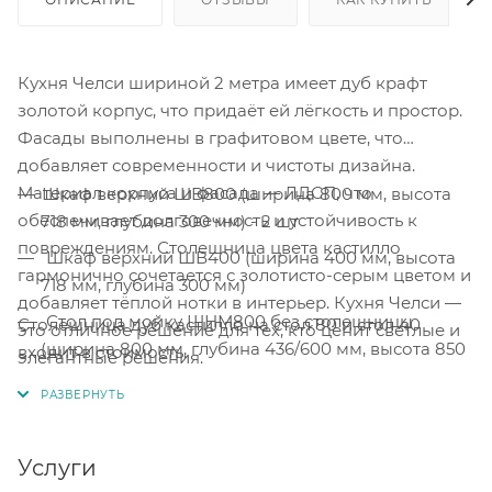
Кухня Челси шириной 2 метра имеет дуб крафт
золотой корпус, что придаёт ей лёгкость и простор.
Фасады выполнены в графитовом цвете, что
добавляет современности и чистоты дизайна.
Материал корпуса и фасада — ЛДСП, что
Шкаф верхний ШВ800 (ширина 800 мм, высота
обеспечивает долговечность и устойчивость к
718 мм, глубина 300 мм) - 2 шт
повреждениям. Столешница цвета кастилло
Шкаф верхний ШВ400 (ширина 400 мм, высота
гармонично сочетается с золотисто-серым цветом и
718 мм, глубина 300 мм)
добавляет тёплой нотки в интерьер. Кухня Челси —
Стол под мойку ШНМ800 без столешницы
Столешница дуб кастилло на стол 80 и стол 40
это отличное решение для тех, кто ценит светлые и
(ширина 800 мм, глубина 436/600 мм, высота 850
входит в стоимость.
элегантные решения.
мм)
Состав комплекта:
Стол рабочий ШН800 (ширина 800 мм, глубина
436/600 мм, высота 850 мм)
Услуги
Стол с 3 ящиками ШН3Я400 (ширина 400 мм,