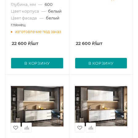
Глубина, мм
—
600
Цвет корпуса
—
белый
Цвет фасада
—
белый
глянец
изготовление под заказ
22 600
₽
/шт
22 600
₽
/шт
В КОРЗИНУ
В КОРЗИНУ