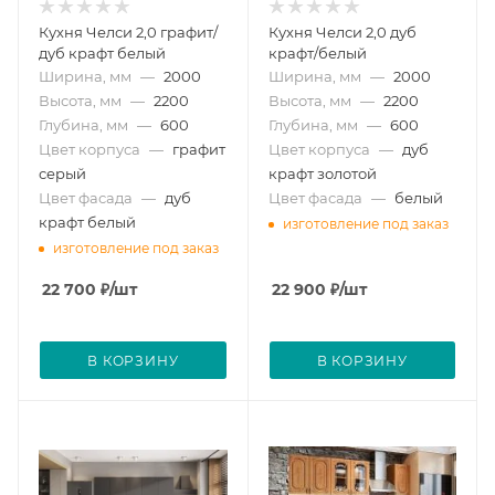
Кухня Челси 2,0 графит/
Кухня Челси 2,0 дуб
дуб крафт белый
крафт/белый
Ширина, мм
—
2000
Ширина, мм
—
2000
Высота, мм
—
2200
Высота, мм
—
2200
Глубина, мм
—
600
Глубина, мм
—
600
Цвет корпуса
—
графит
Цвет корпуса
—
дуб
серый
крафт золотой
Цвет фасада
—
дуб
Цвет фасада
—
белый
крафт белый
изготовление под заказ
изготовление под заказ
22 700
₽
/шт
22 900
₽
/шт
В КОРЗИНУ
В КОРЗИНУ