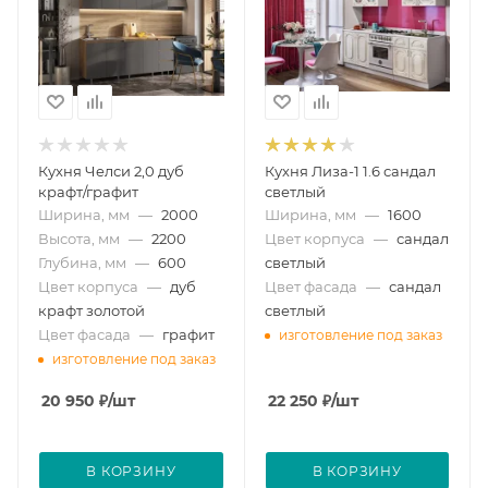
Кухня Челси 2,0 дуб
Кухня Лиза-1 1.6 сандал
крафт/графит
светлый
Ширина, мм
—
2000
Ширина, мм
—
1600
Высота, мм
—
2200
Цвет корпуса
—
сандал
Глубина, мм
—
600
светлый
Цвет корпуса
—
дуб
Цвет фасада
—
сандал
крафт золотой
светлый
Цвет фасада
—
графит
изготовление под заказ
изготовление под заказ
20 950
₽
/шт
22 250
₽
/шт
В КОРЗИНУ
В КОРЗИНУ