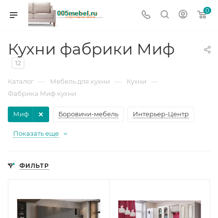
0
Кухни фабрики Миф
12
—
—
—
Каталог
Мебель для кухни
Кухни
Фабрика Миф кухни
Миф
Боровичи-мебель
Интерьер-Центр
Показать еще
ФИЛЬТР