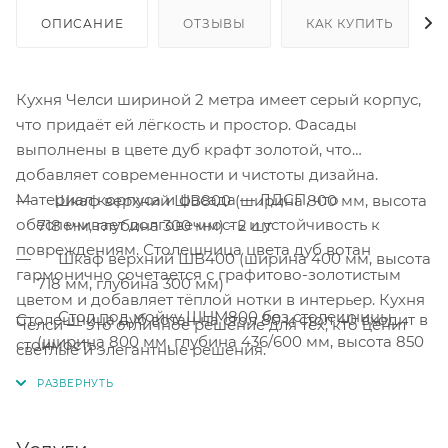
ОПИСАНИЕ
ОТЗЫВЫ
КАК КУПИТЬ
Кухня Челси шириной 2 метра имеет серый корпус,
что придаёт ей лёгкость и простор. Фасады
выполнены в цвете дуб крафт золотой, что
добавляет современности и чистоты дизайна.
Материал корпуса и фасада — ЛДСП, что
Шкаф верхний ШВ800 (ширина 800 мм, высота
обеспечивает долговечность и устойчивость к
718 мм, глубина 300 мм) - 2 шт
повреждениям. Столешница цвета дуб вотан
Шкаф верхний ШВ400 (ширина 400 мм, высота
гармонично сочетается с графитово-золотистым
718 мм, глубина 300 мм)
цветом и добавляет тёплой нотки в интерьер. Кухня
Стол под мойку ШНМ800 без столешницы
Столешница дуб вотан на стол 80 и стол 40 входит в
Челси — это отличное решение для тех, кто ценит
(ширина 800 мм, глубина 436/600 мм, высота 850
стоимость.
светлые и элегантные решения.
мм)
Состав комплекта:
Стол рабочий ШН800 (ширина 800 мм,
глубина 436/600 мм, высота 850 мм)