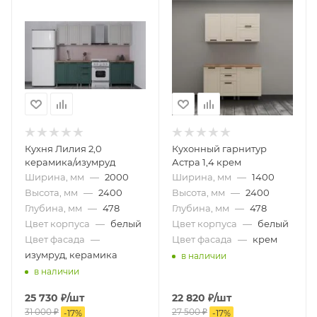
Кухня Лилия 2,0
Кухонный гарнитур
керамика/изумруд
Астра 1,4 крем
Ширина, мм
—
2000
Ширина, мм
—
1400
Высота, мм
—
2400
Высота, мм
—
2400
Глубина, мм
—
478
Глубина, мм
—
478
Цвет корпуса
—
белый
Цвет корпуса
—
белый
Цвет фасада
—
Цвет фасада
—
крем
изумруд, керамика
в наличии
в наличии
25 730
₽
/шт
22 820
₽
/шт
31 000
₽
27 500
₽
-
17
%
-
17
%