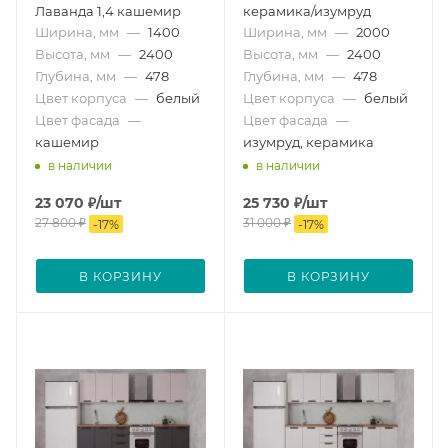
Лаванда 1,4 кашемир
керамика/изумруд
Ширина, мм
—
1400
Ширина, мм
—
2000
Высота, мм
—
2400
Высота, мм
—
2400
Глубина, мм
—
478
Глубина, мм
—
478
Цвет корпуса
—
белый
Цвет корпуса
—
белый
Цвет фасада
—
Цвет фасада
—
кашемир
изумруд, керамика
в наличии
в наличии
23 070
₽
/шт
25 730
₽
/шт
27 800
₽
31 000
₽
-
17
%
-
17
%
В КОРЗИНУ
В КОРЗИНУ