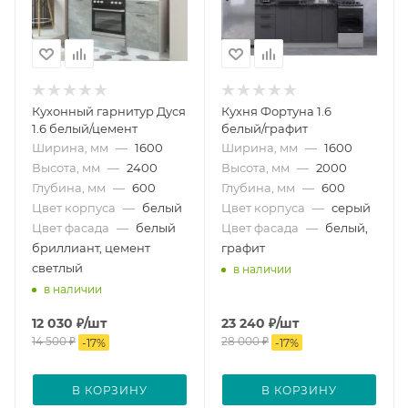
Кухонный гарнитур Дуся
Кухня Фортуна 1.6
1.6 белый/цемент
белый/графит
Ширина, мм
—
1600
Ширина, мм
—
1600
Высота, мм
—
2400
Высота, мм
—
2000
Глубина, мм
—
600
Глубина, мм
—
600
Цвет корпуса
—
белый
Цвет корпуса
—
серый
Цвет фасада
—
белый
Цвет фасада
—
белый,
бриллиант, цемент
графит
светлый
в наличии
в наличии
12 030
₽
/шт
23 240
₽
/шт
14 500
₽
28 000
₽
-
17
%
-
17
%
В КОРЗИНУ
В КОРЗИНУ