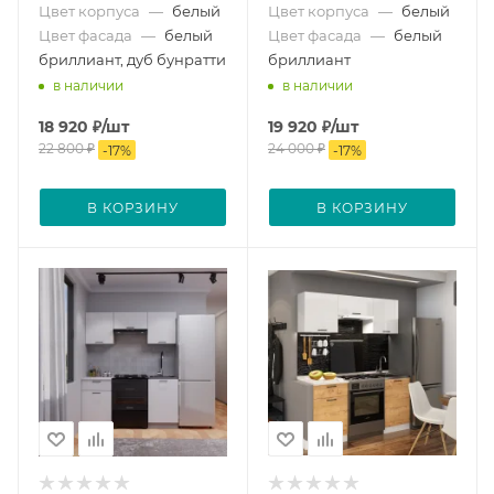
Цвет корпуса
—
белый
Цвет корпуса
—
белый
Цвет фасада
—
белый
Цвет фасада
—
белый
бриллиант, дуб бунратти
бриллиант
в наличии
в наличии
18 920
₽
/шт
19 920
₽
/шт
22 800
₽
24 000
₽
-
17
%
-
17
%
В КОРЗИНУ
В КОРЗИНУ