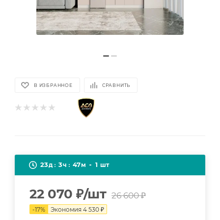
В ИЗБРАННОЕ
СРАВНИТЬ
23
3
47
1
д
ч
м
шт
22 070
₽
/шт
26 600
₽
-
17
%
Экономия
4 530
₽