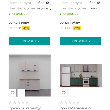
Цвет корпуса
—
белый
Цвет корпуса
—
белый
Цвет фасада
—
изумруд
Цвет фасада
—
сталь
в наличии
в наличии
22 320
₽
/шт
22 410
₽
/шт
26 900
₽
27 000
₽
-
17
%
-
17
%
В КОРЗИНУ
В КОРЗИНУ
Кухонный гарнитур
Кухня Магнолия 2,0