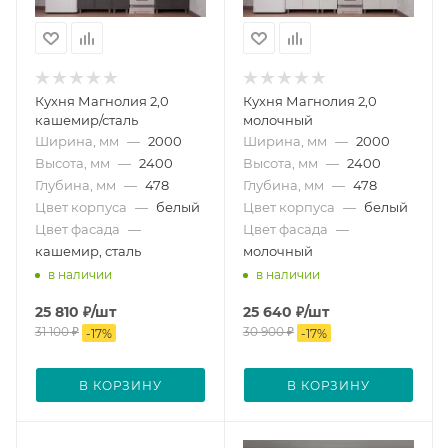
Кухня Магнолия 2,0
Кухня Магнолия 2,0
кашемир/сталь
молочный
Ширина, мм
—
2000
Ширина, мм
—
2000
Высота, мм
—
2400
Высота, мм
—
2400
Глубина, мм
—
478
Глубина, мм
—
478
Цвет корпуса
—
белый
Цвет корпуса
—
белый
Цвет фасада
—
Цвет фасада
—
кашемир, сталь
молочный
в наличии
в наличии
25 810
₽
/шт
25 640
₽
/шт
31 100
₽
30 900
₽
-
17
%
-
17
%
В КОРЗИНУ
В КОРЗИНУ