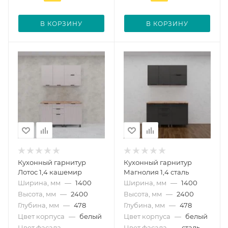
В КОРЗИНУ
В КОРЗИНУ
Кухонный гарнитур
Кухонный гарнитур
Лотос 1,4 кашемир
Магнолия 1,4 сталь
Ширина, мм
—
1400
Ширина, мм
—
1400
Высота, мм
—
2400
Высота, мм
—
2400
Глубина, мм
—
478
Глубина, мм
—
478
Цвет корпуса
—
белый
Цвет корпуса
—
белый
Цвет фасада
—
Цвет фасада
—
сталь