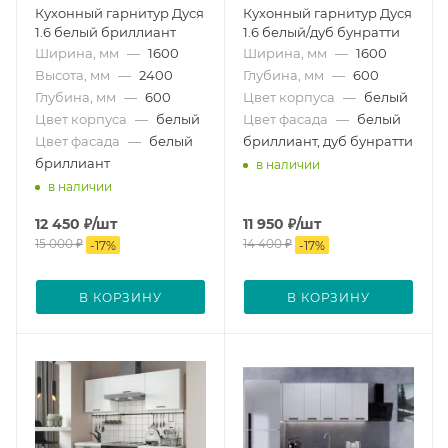
Кухонный гарнитур Дуся
Кухонный гарнитур Дуся
1.6 белый бриллиант
1.6 белый/дуб бунратти
Ширина, мм
—
1600
Ширина, мм
—
1600
Высота, мм
—
2400
Глубина, мм
—
600
Глубина, мм
—
600
Цвет корпуса
—
белый
Цвет корпуса
—
белый
Цвет фасада
—
белый
Цвет фасада
—
белый
бриллиант, дуб бунратти
бриллиант
в наличии
в наличии
12 450
₽
/шт
11 950
₽
/шт
15 000
₽
14 400
₽
-
17
%
-
17
%
В КОРЗИНУ
В КОРЗИНУ