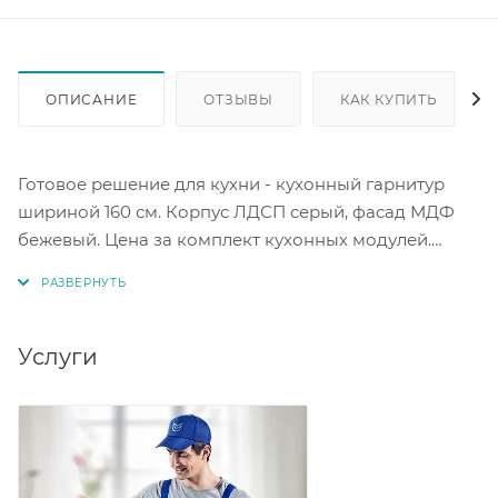
ОПИСАНИЕ
ОТЗЫВЫ
КАК КУПИТЬ
Готовое решение для кухни - кухонный гарнитур
шириной 160 см. Корпус ЛДСП серый, фасад МДФ
бежевый. Цена за комплект кухонных модулей.
Столешница и ручки в комплект не входят и
приобретаются дополнительно, на выбор. Ящики
оснащены шариковыми направляющими для
плавного выдвижения.
Услуги
Комплектация согласно фото и цены:
Верхние модули:
П 600 (2 шт): ШхВхГ 60 х 70 х 28,4 см