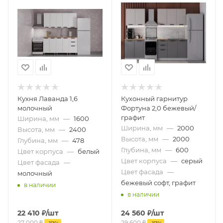
Кухня Лаванда 1,6
Кухонный гарнитур
молочный
Фортуна 2,0 бежевый/
графит
Ширина, мм
—
1600
Ширина, мм
—
2000
Высота, мм
—
2400
Высота, мм
—
2000
Глубина, мм
—
478
Глубина, мм
—
600
Цвет корпуса
—
белый
Цвет корпуса
—
серый
Цвет фасада
—
Цвет фасада
—
молочный
бежевый софт, графит
в наличии
в наличии
22 410
₽
/шт
24 560
₽
/шт
27 000
₽
29 600
₽