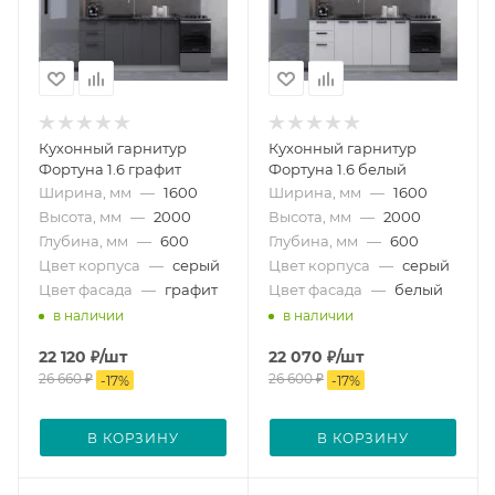
Кухонный гарнитур
Кухонный гарнитур
Фортуна 1.6 графит
Фортуна 1.6 белый
Ширина, мм
—
1600
Ширина, мм
—
1600
Высота, мм
—
2000
Высота, мм
—
2000
Глубина, мм
—
600
Глубина, мм
—
600
Цвет корпуса
—
серый
Цвет корпуса
—
серый
Цвет фасада
—
графит
Цвет фасада
—
белый
в наличии
в наличии
22 120
₽
/шт
22 070
₽
/шт
26 660
₽
26 600
₽
-
17
%
-
17
%
В КОРЗИНУ
В КОРЗИНУ