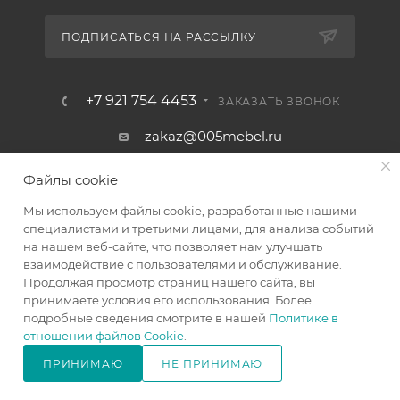
ПОДПИСАТЬСЯ НА РАССЫЛКУ
+7 921 754 4453
ЗАКАЗАТЬ ЗВОНОК
zakaz@005mebel.ru
г. Санкт-Петербург, ул. Коли
Файлы cookie
Томчака д. 28
Мы используем файлы cookie, разработанные нашими
специалистами и третьими лицами, для анализа событий
на нашем веб-сайте, что позволяет нам улучшать
взаимодействие с пользователями и обслуживание.
Продолжая просмотр страниц нашего сайта, вы
принимаете условия его использования. Более
подробные сведения смотрите в нашей
Политике в
отношении файлов Cookie
.
ПРИНИМАЮ
НЕ ПРИНИМАЮ
Интернет магазин мебели в Санкт-Петербурге © 2000-2026
В КОРЗИНУ
г.