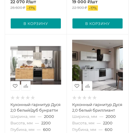
22 070
₽
/шт
19 000
₽
/шт
26 600
₽
22 900
₽
-
17
%
-
17
%
В КОРЗИНУ
В КОРЗИНУ
Кухонный гарнитур Дуся
Кухонный гарнитур Дуся
2,0 белый/дуб бунратти
2,0 белый бриллиант
Ширина, мм
—
2000
Ширина, мм
—
2000
Высота, мм
—
2200
Высота, мм
—
2200
Глубина, мм
—
600
Глубина, мм
—
600