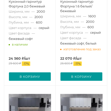
Кухонный гарнитур
Кухонный гарнитур
Фортуна 2,0 бежевый
Фортуна 1.6 белый/
бежевый
Ширина, мм
—
2000
Ширина, мм
—
1600
Высота, мм
—
2000
Высота, мм
—
2000
Глубина, мм
—
600
Глубина, мм
—
600
Цвет корпуса
—
серый
Цвет корпуса
—
серый
Цвет фасада
—
Цвет фасада
—
бежевый софт
бежевый софт, белый
в наличии
изготовление под заказ
24 560
₽
/шт
22 070
₽
/шт
29 600
₽
26 600
₽
-
17
%
-
17
%
В КОРЗИНУ
В КОРЗИНУ