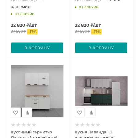
кашемир
в наличии
в наличии
22 820
₽
/шт
22 820
₽
/шт
27 500
₽
27 500
₽
-
17
%
-
17
%
В КОРЗИНУ
В КОРЗИНУ
Кухонный гарнитур
Кухня Лаванда 1,6
Лаванда 1,4 молочный
керамика/изумруд