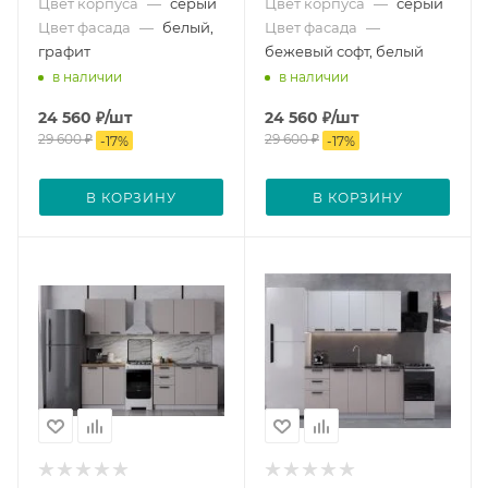
Цвет корпуса
—
серый
Цвет корпуса
—
серый
Цвет фасада
—
белый,
Цвет фасада
—
графит
бежевый софт, белый
в наличии
в наличии
24 560
₽
/шт
24 560
₽
/шт
29 600
₽
29 600
₽
-
17
%
-
17
%
В КОРЗИНУ
В КОРЗИНУ