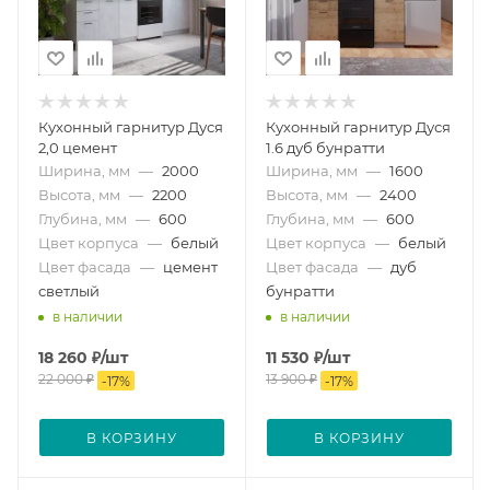
Кухонный гарнитур Дуся
Кухонный гарнитур Дуся
2,0 цемент
1.6 дуб бунратти
Ширина, мм
—
2000
Ширина, мм
—
1600
Высота, мм
—
2200
Высота, мм
—
2400
Глубина, мм
—
600
Глубина, мм
—
600
Цвет корпуса
—
белый
Цвет корпуса
—
белый
Цвет фасада
—
цемент
Цвет фасада
—
дуб
светлый
бунратти
в наличии
в наличии
18 260
₽
/шт
11 530
₽
/шт
22 000
₽
13 900
₽
-
17
%
-
17
%
В КОРЗИНУ
В КОРЗИНУ