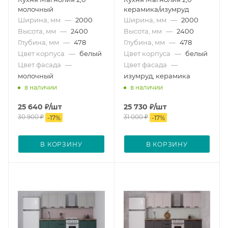
молочный
керамика/изумруд
Ширина, мм
—
2000
Ширина, мм
—
2000
Высота, мм
—
2400
Высота, мм
—
2400
Глубина, мм
—
478
Глубина, мм
—
478
Цвет корпуса
—
белый
Цвет корпуса
—
белый
Цвет фасада
—
Цвет фасада
—
молочный
изумруд, керамика
в наличии
в наличии
25 640
₽
/шт
25 730
₽
/шт
30 900
₽
31 000
₽
-
17
%
-
17
%
В КОРЗИНУ
В КОРЗИНУ