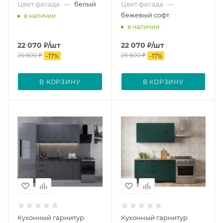
Цвет фасада
—
белый
Цвет фасада
—
бежевый софт
в наличии
в наличии
22 070
₽
/шт
22 070
₽
/шт
26 600
₽
26 600
₽
-
17
%
-
17
%
В КОРЗИНУ
В КОРЗИНУ
Кухонный гарнитур
Кухонный гарнитур