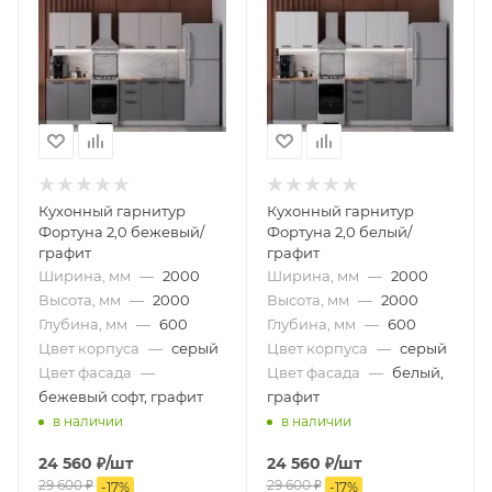
Кухонный гарнитур
Кухонный гарнитур
Фортуна 2,0 бежевый/
Фортуна 2,0 белый/
графит
графит
Ширина, мм
—
2000
Ширина, мм
—
2000
Высота, мм
—
2000
Высота, мм
—
2000
Глубина, мм
—
600
Глубина, мм
—
600
Цвет корпуса
—
серый
Цвет корпуса
—
серый
Цвет фасада
—
Цвет фасада
—
белый,
бежевый софт, графит
графит
в наличии
в наличии
24 560
₽
/шт
24 560
₽
/шт
29 600
₽
29 600
₽
-
17
%
-
17
%