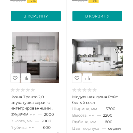
40 300
₽
44 300
₽
-
17
%
-
17
%
В КОРЗИНУ
В КОРЗИНУ
Кухня Тренто 2,0
Модульная кухня Ройс
штукатурка серая с
белый софт
интегрированными
Ширина, мм
—
3700
ручками
Ширина, мм
—
2000
Высота, мм
—
2200
Высота, мм
—
2000
Глубина, мм
—
600
Глубина, мм
—
600
Цвет корпуса
—
серый