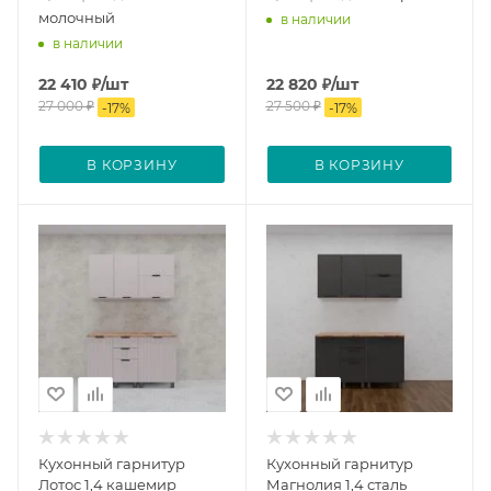
молочный
в наличии
в наличии
22 410
₽
/шт
22 820
₽
/шт
27 000
₽
27 500
₽
-
17
%
-
17
%
В КОРЗИНУ
В КОРЗИНУ
Кухонный гарнитур
Кухонный гарнитур
Лотос 1,4 кашемир
Магнолия 1,4 сталь