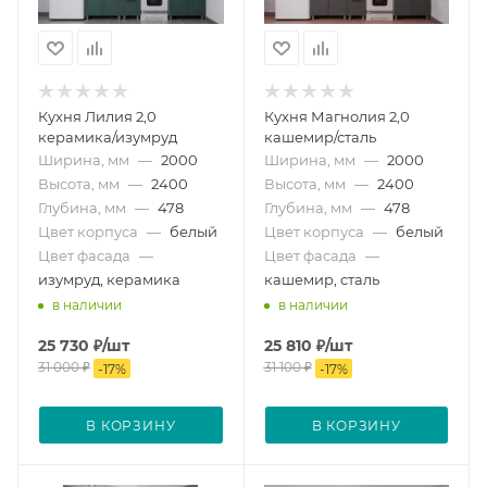
Кухня Лилия 2,0
Кухня Магнолия 2,0
керамика/изумруд
кашемир/сталь
Ширина, мм
—
2000
Ширина, мм
—
2000
Высота, мм
—
2400
Высота, мм
—
2400
Глубина, мм
—
478
Глубина, мм
—
478
Цвет корпуса
—
белый
Цвет корпуса
—
белый
Цвет фасада
—
Цвет фасада
—
изумруд, керамика
кашемир, сталь
в наличии
в наличии
25 730
₽
/шт
25 810
₽
/шт
31 000
₽
31 100
₽
-
17
%
-
17
%
В КОРЗИНУ
В КОРЗИНУ