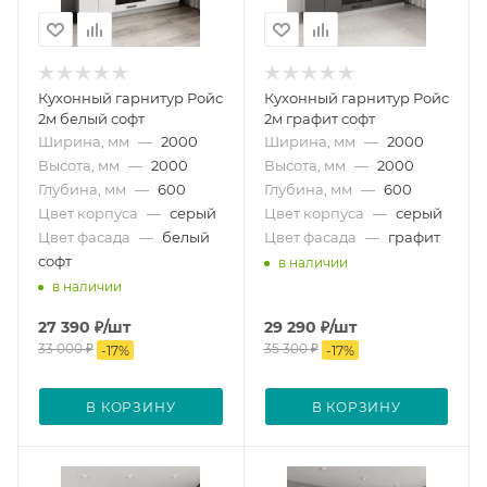
Кухонный гарнитур Ройс
Кухонный гарнитур Ройс
2м белый софт
2м графит софт
Ширина, мм
—
2000
Ширина, мм
—
2000
Высота, мм
—
2000
Высота, мм
—
2000
Глубина, мм
—
600
Глубина, мм
—
600
Цвет корпуса
—
серый
Цвет корпуса
—
серый
Цвет фасада
—
белый
Цвет фасада
—
графит
софт
в наличии
в наличии
27 390
₽
/шт
29 290
₽
/шт
33 000
₽
35 300
₽
-
17
%
-
17
%
В КОРЗИНУ
В КОРЗИНУ