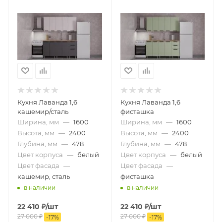
Кухня Лаванда 1,6
Кухня Лаванда 1,6
кашемир/сталь
фисташка
Ширина, мм
—
1600
Ширина, мм
—
1600
Высота, мм
—
2400
Высота, мм
—
2400
Глубина, мм
—
478
Глубина, мм
—
478
Цвет корпуса
—
белый
Цвет корпуса
—
белый
Цвет фасада
—
Цвет фасада
—
кашемир, сталь
фисташка
в наличии
в наличии
22 410
₽
/шт
22 410
₽
/шт
27 000
₽
27 000
₽
-
17
%
-
17
%