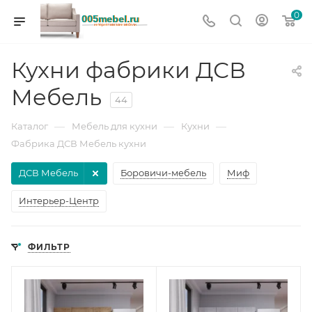
0
Кухни фабрики ДСВ
Мебель
44
—
—
—
Каталог
Мебель для кухни
Кухни
Фабрика ДСВ Мебель кухни
ДСВ Мебель
Боровичи-мебель
Миф
Интерьер-Центр
ФИЛЬТР