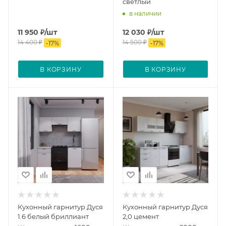
светлый
в наличии
11 950
₽
/шт
12 030
₽
/шт
14 400
₽
14 500
₽
-
17
%
-
17
%
В КОРЗИНУ
В КОРЗИНУ
Кухонный гарнитур Дуся
Кухонный гарнитур Дуся
1.6 белый бриллиант
2,0 цемент