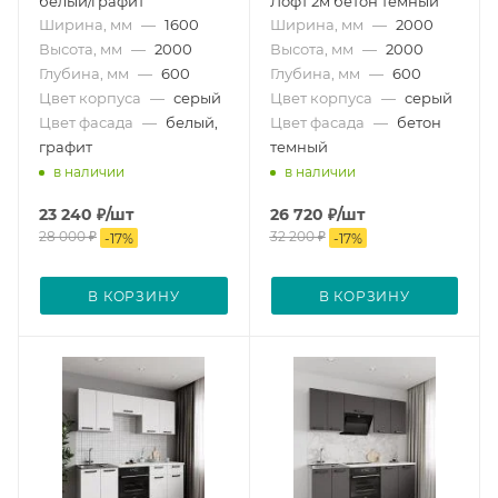
белый/графит
Лофт 2м бетон темный
Ширина, мм
—
1600
Ширина, мм
—
2000
Высота, мм
—
2000
Высота, мм
—
2000
Глубина, мм
—
600
Глубина, мм
—
600
Цвет корпуса
—
серый
Цвет корпуса
—
серый
Цвет фасада
—
белый,
Цвет фасада
—
бетон
графит
темный
в наличии
в наличии
23 240
₽
/шт
26 720
₽
/шт
28 000
₽
32 200
₽
-
17
%
-
17
%
В КОРЗИНУ
В КОРЗИНУ