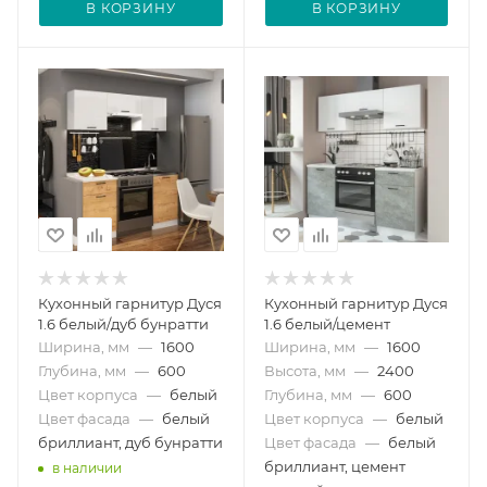
В КОРЗИНУ
В КОРЗИНУ
Кухонный гарнитур Дуся
Кухонный гарнитур Дуся
1.6 белый/дуб бунратти
1.6 белый/цемент
Ширина, мм
—
1600
Ширина, мм
—
1600
Глубина, мм
—
600
Высота, мм
—
2400
Цвет корпуса
—
белый
Глубина, мм
—
600
Цвет фасада
—
белый
Цвет корпуса
—
белый
бриллиант, дуб бунратти
Цвет фасада
—
белый
бриллиант, цемент
в наличии