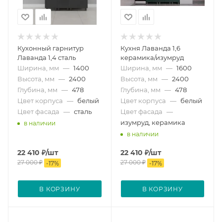
Кухонный гарнитур
Кухня Лаванда 1,6
Лаванда 1,4 сталь
керамика/изумруд
Ширина, мм
—
1400
Ширина, мм
—
1600
Высота, мм
—
2400
Высота, мм
—
2400
Глубина, мм
—
478
Глубина, мм
—
478
Цвет корпуса
—
белый
Цвет корпуса
—
белый
Цвет фасада
—
сталь
Цвет фасада
—
изумруд, керамика
в наличии
в наличии
22 410
₽
/шт
22 410
₽
/шт
27 000
₽
27 000
₽
-
17
%
-
17
%
В КОРЗИНУ
В КОРЗИНУ