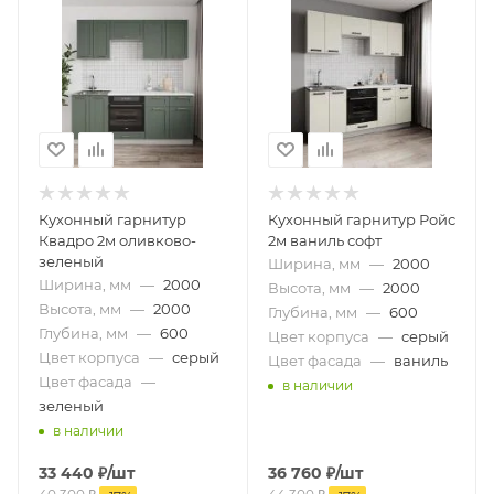
Кухонный гарнитур
Кухонный гарнитур Ройс
Квадро 2м оливково-
2м ваниль софт
зеленый
Ширина, мм
—
2000
Ширина, мм
—
2000
Высота, мм
—
2000
Высота, мм
—
2000
Глубина, мм
—
600
Глубина, мм
—
600
Цвет корпуса
—
серый
Цвет корпуса
—
серый
Цвет фасада
—
ваниль
Цвет фасада
—
в наличии
зеленый
в наличии
33 440
₽
/шт
36 760
₽
/шт