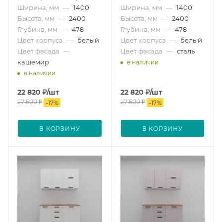
Ширина, мм
—
1400
Ширина, мм
—
1400
Высота, мм
—
2400
Высота, мм
—
2400
Глубина, мм
—
478
Глубина, мм
—
478
Цвет корпуса
—
белый
Цвет корпуса
—
белый
Цвет фасада
—
Цвет фасада
—
сталь
кашемир
в наличии
в наличии
22 820
₽
/шт
22 820
₽
/шт
27 500
₽
27 500
₽
-
17
%
-
17
%
В КОРЗИНУ
В КОРЗИНУ