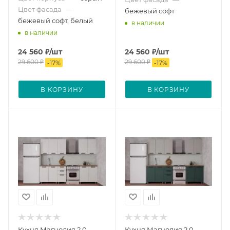
Цвет фасада
—
бежевый софт
бежевый софт, белый
в наличии
в наличии
24 560
₽
/шт
24 560
₽
/шт
29 600
₽
29 600
₽
-
17
%
-
17
%
В КОРЗИНУ
В КОРЗИНУ
Кухня Магнолия 2,0
Кухня Магнолия 2,0