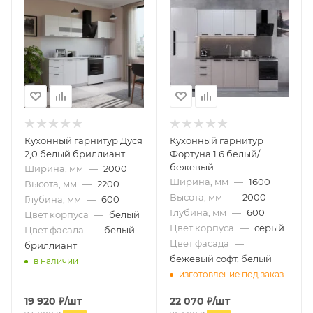
Кухонный гарнитур Дуся
Кухонный гарнитур
2,0 белый бриллиант
Фортуна 1.6 белый/
бежевый
Ширина, мм
—
2000
Ширина, мм
—
1600
Высота, мм
—
2200
Высота, мм
—
2000
Глубина, мм
—
600
Глубина, мм
—
600
Цвет корпуса
—
белый
Цвет корпуса
—
серый
Цвет фасада
—
белый
Цвет фасада
—
бриллиант
бежевый софт, белый
в наличии
изготовление под заказ
19 920
₽
/шт
22 070
₽
/шт