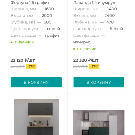
Фортуна 1.6 графит
Лаванда 1,4 изумруд
Ширина, мм
—
1600
Ширина, мм
—
1400
Высота, мм
—
2000
Высота, мм
—
2400
Глубина, мм
—
600
Глубина, мм
—
478
Цвет корпуса
—
серый
Цвет корпуса
—
белый
Цвет фасада
—
графит
Цвет фасада
—
изумруд
в наличии
в наличии
22 120
₽
/шт
22 320
₽
/шт
26 660
₽
26 900
₽
-
17
%
-
17
%
В КОРЗИНУ
В КОРЗИНУ