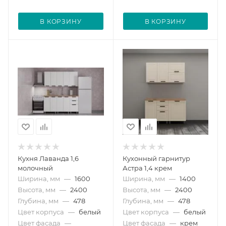
В КОРЗИНУ
В КОРЗИНУ
Кухня Лаванда 1,6
Кухонный гарнитур
молочный
Астра 1,4 крем
Ширина, мм
—
1600
Ширина, мм
—
1400
Высота, мм
—
2400
Высота, мм
—
2400
Глубина, мм
—
478
Глубина, мм
—
478
Цвет корпуса
—
белый
Цвет корпуса
—
белый
Цвет фасада
—
Цвет фасада
—
крем