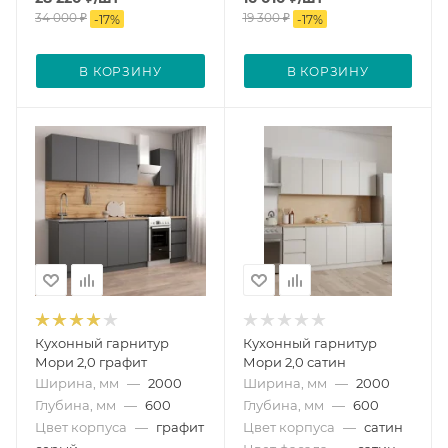
34 000
₽
19 300
₽
-
17
%
-
17
%
В КОРЗИНУ
В КОРЗИНУ
Кухонный гарнитур
Кухонный гарнитур
Мори 2,0 графит
Мори 2,0 сатин
Ширина, мм
—
2000
Ширина, мм
—
2000
Глубина, мм
—
600
Глубина, мм
—
600
Цвет корпуса
—
графит
Цвет корпуса
—
сатин