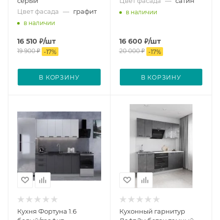
серый
Цвет фасада
—
сатин
Цвет фасада
—
графит
в наличии
в наличии
16 510
₽
/шт
16 600
₽
/шт
19 900
₽
20 000
₽
-
17
%
-
17
%
В КОРЗИНУ
В КОРЗИНУ
Кухня Фортуна 1.6
Кухонный гарнитур