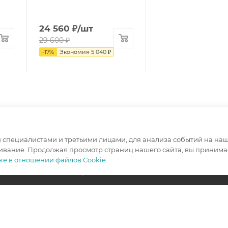
24 560
₽
/шт
29 600
₽
-
17
%
Экономия
5 040
₽
специалистами и третьими лицами, для анализа событий на наше
ивание. Продолжая просмотр страниц нашего сайта, вы принимае
ке в отношении файлов Cookie
.
ИНФОРМАЦИЯ
ПОМОЩЬ
Условия оплаты
Вопрос-отв
Условия доставки
Гарантия на товар