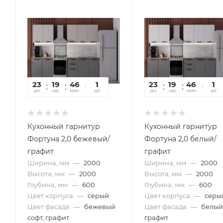
23
19
46
58
1
23
19
46
58
1
дн
час
мин
сек
шт
дн
час
мин
сек
шт
Кухонный гарнитур
Кухонный гарнитур
Фортуна 2,0 бежевый/
Фортуна 2,0 белый/
графит
графит
Ширина, мм
—
2000
Ширина, мм
—
2000
Высота, мм
—
2000
Высота, мм
—
2000
Глубина, мм
—
600
Глубина, мм
—
600
Цвет корпуса
—
серый
Цвет корпуса
—
серы
Цвет фасада
—
бежевый
Цвет фасада
—
белый
софт, графит
графит