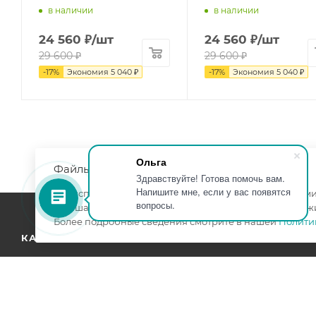
в наличии
в наличии
24 560
₽
/шт
24 560
₽
/шт
29 600
₽
29 600
₽
-
17
%
Экономия
5 040
₽
-
17
%
Экономия
5 040
₽
Ольга
Файлы cookie
Здравствуйте! Готова помочь вам.
Напишите мне, если у вас появятся
Мы используем файлы cookie, разработанные нашими 
вопросы.
улучшать взаимодействие с пользователями и обслуж
Более подробные сведения смотрите в нашей
Полити
КАТАЛОГ
КОМПАНИЯ
АКЦИИ
УСЛУГИ