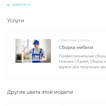
шариковыми направляющими для плавного выдвиж
Комплектация согласно фото и цены:
Услуги
Верхние модули:
П 800 (2 шт): ШхВхГ 80 х 70 х 28,4 см
П 400: ШхВхГ 40 х 70 х 28,4 см
СЕРВИСНЫЕ СЛУЖБЫ
Сборка мебели
Нижние модули:
СЯШ 400: ШхВхГ 40 х 81,6 х 60 см
Профессиональные сборщи
С 800: ШхВхГ 60 х 81,6 х 80 см
течении 1-3 дней. Сборка
СМ 800: ШхВхГ 60 х 81,6 х 80 см
адресе при получении зак
Другие цвета этой модели