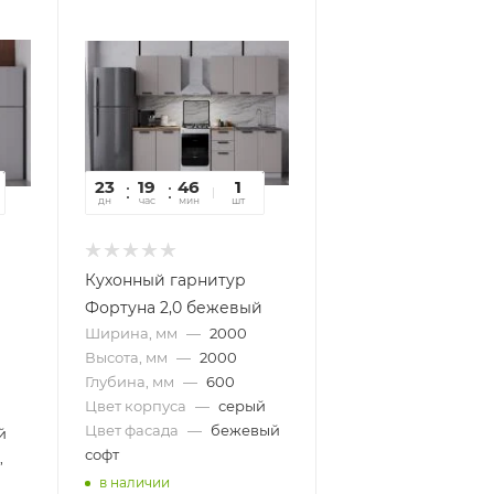
23
19
46
58
1
дн
час
мин
сек
шт
Кухонный гарнитур
Фортуна 2,0 бежевый
Ширина, мм
—
2000
Высота, мм
—
2000
Глубина, мм
—
600
Цвет корпуса
—
серый
Цвет фасада
—
бежевый
й
софт
,
в наличии