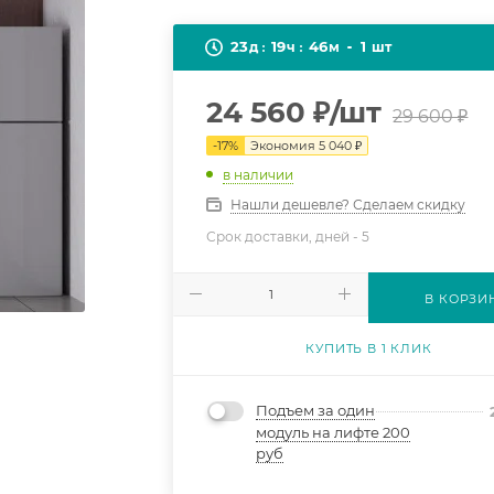
23
19
46
1
д
ч
м
шт
24 560
₽
/шт
29 600
₽
-
17
%
Экономия
5 040
₽
в наличии
Нашли дешевле? Сделаем скидку
Срок доставки, дней -
5
В КОРЗИ
КУПИТЬ В 1 КЛИК
Подъем за один
модуль на лифте 200
руб