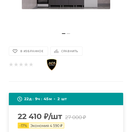
В ИЗБРАННОЕ
СРАВНИТЬ
22
9
45
2
д
ч
м
шт
22 410
₽
/шт
27 000
₽
-
17
%
Экономия
4 590
₽