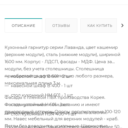
ОПИСАНИЕ
ОТЗЫВЫ
КАК КУПИТЬ
Кухонный гарнитур серии Лаванда, цвет кашемир
(верхние модули), сталь (нижние модули), шириной
1600 мм. Корпус - ЛДСП, фасады - МДФ. Цена за
модули, без учета столешницы. Столешница
приобретается дополнительно любого размера,
навесной шкаф В 601 - 2 шт
максимальная длина 3 м.
навесной шкаф В 400 - 1 шт
стол кухонный НМ 601 - 1 шт
Фасады с пленкой ПВХ производства Корея.
Фасады устойчивы к выцветанию и имеют
стол кухонный Н 601 - 1 шт
однородный оттенок. Опоры регулируемые 100-120
Дополнительно: столешница, цоколь пластик.
стол кухонный НЗЯ 400 - 1 шт
мм. Навес мебельный для верхних модулей - краб.
Петли без доводчика, усиленные. Шариковые
В кухонной серии Лаванда представлены более 50-