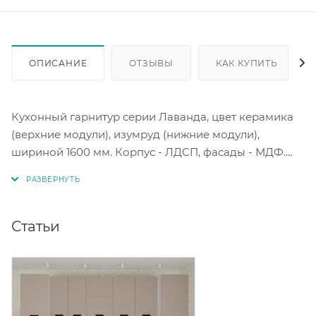
ОПИСАНИЕ
ОТЗЫВЫ
КАК КУПИТЬ
Кухонный гарнитур серии Лаванда, цвет керамика
(верхние модули), изумруд (нижние модули),
шириной 1600 мм. Корпус - ЛДСП, фасады - МДФ.
Цена за модули, без учета столешницы. Столешница
приобретается дополнительно любого размера,
максимальная длина 3 м.
Статьи
Фасады с пленкой ПВХ производства Корея.
Фасады устойчивы к выцветанию и имеют
однородный оттенок. Опоры регулируемые 100-120
мм. Навес мебельный для верхних модулей - краб.
Петли без доводчика, усиленные. Шариковые