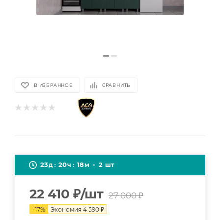
В ИЗБРАННОЕ
СРАВНИТЬ
23
20
18
2
д
ч
м
шт
22 410
₽
/шт
27 000
₽
-
17
%
Экономия
4 590
₽