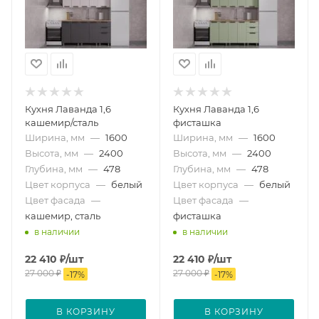
Кухня Лаванда 1,6
Кухня Лаванда 1,6
кашемир/сталь
фисташка
Ширина, мм
—
1600
Ширина, мм
—
1600
Высота, мм
—
2400
Высота, мм
—
2400
Глубина, мм
—
478
Глубина, мм
—
478
Цвет корпуса
—
белый
Цвет корпуса
—
белый
Цвет фасада
—
Цвет фасада
—
кашемир, сталь
фисташка
в наличии
в наличии
22 410
₽
/шт
22 410
₽
/шт
27 000
₽
27 000
₽
-
17
%
-
17
%
В КОРЗИНУ
В КОРЗИНУ