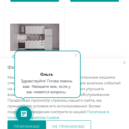
Файлы cookie
Ольга
Кухня Лаванда 1,6
Мы используем файлы cookie, разработанные нашими
Здравствуйте! Готова помочь
молочный
специалистами и третьими лицами, для анализа событий
вам. Напишите мне, если у
Ширина, мм
—
1600
на нашем веб-сайте, что позволяет нам улучшать
вас появятся вопросы.
Высота, мм
—
2400
взаимодействие с пользователями и обслуживание.
Глубина, мм
—
478
Продолжая просмотр страниц нашего сайта, вы
Цвет корпуса
—
белый
принимаете условия его использования. Более
подробные сведения смотрите в нашей
Политике в
Цвет фасада
—
отношении файлов Cookie
.
молочный
в наличии
ПРИНИМАЮ
НЕ ПРИНИМАЮ