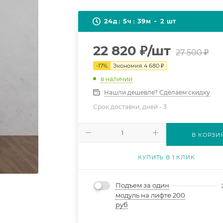
24
5
39
2
д
ч
м
шт
22 820
₽
/шт
27 500
₽
-
17
%
Экономия
4 680
₽
в наличии
Нашли дешевле? Сделаем скидку
Срок доставки, дней -
3
В КОРЗИ
КУПИТЬ В 1 КЛИК
Подъем за один
модуль на лифте 200
руб