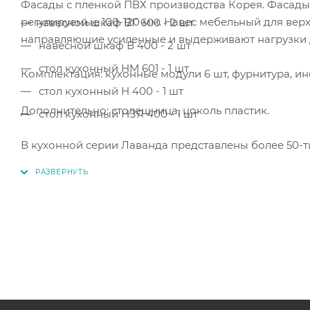
Фасады с пленкой ПВХ производства Корея. Фасады
регулируемые 100-120 мм. Навес мебельный для вер
навесной шкаф ВГ 600 - 2 шт
направляющие усиленные и выдерживают нагрузки д
навесной шкаф В 400 - 2 шт
стол кухонный НМ 601 - 1 шт
Комплектация: кухонные модули 6 шт, фурнитура, ин
стол кухонный Н 400 - 1 шт
Дополнительно: столешница, цоколь пластик.
стол кухонный НЗЯ 400 - 1 шт
В кухонной серии Лаванда представлены более 50-т
кухни.