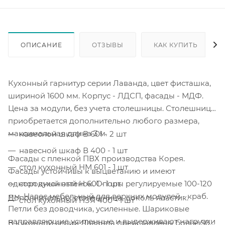
ОПИСАНИЕ
ОТЗЫВЫ
КАК КУПИТЬ
Кухонный гарнитур серии Лаванда, цвет фисташка,
шириной 1600 мм. Корпус - ЛДСП, фасады - МДФ.
Цена за модули, без учета столешницы. Столешница
приобретается дополнительно любого размера,
максимальная длина 3 м.
навесной шкаф В 601 - 2 шт
навесной шкаф В 400 - 1 шт
Фасады с пленкой ПВХ производства Корея.
стол кухонный НМ 601 - 1 шт
Фасады устойчивы к выцветанию и имеют
однородный оттенок. Опоры регулируемые 100-120
стол кухонный Н 601 - 1 шт
мм. Навес мебельный для верхних модулей - краб.
Дополнительно: столешница, цоколь пластик.
стол кухонный НЗЯ 400 - 1 шт
Петли без доводчика, усиленные. Шариковые
направляющие усиленные и выдерживают нагрузки
В кухонной серии Лаванда представлены более 50-