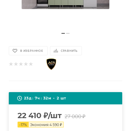
В ИЗБРАННОЕ
СРАВНИТЬ
23
7
32
2
д
ч
м
шт
22 410
₽
/шт
27 000
₽
-
17
%
Экономия
4 590
₽