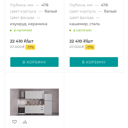
Глубина, мм
—
478
Глубина, мм
—
478
Цвет корпуса
—
белый
Цвет корпуса
—
белый
Цвет фасада
—
Цвет фасада
—
изумруд, керамика
кашемир, сталь
в наличии
в наличии
22 410
₽
/шт
22 410
₽
/шт
27 000
₽
27 000
₽
-
17
%
-
17
%
В КОРЗИНУ
В КОРЗИНУ