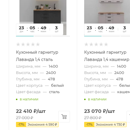
23
05
49
08
3
23
05
49
08
3
дн
час
мин
сек
шт
дн
час
мин
сек
шт
Кухонный гарнитур
Кухонный гарнитур
Лаванда 1,4 сталь
Лаванда 1,4 кашемир
Ширина, мм
—
1400
Ширина, мм
—
1400
Высота, мм
—
2400
Высота, мм
—
2400
Глубина, мм
—
478
Глубина, мм
—
478
Цвет корпуса
—
белый
Цвет корпуса
—
белы
Цвет фасада
—
сталь
Цвет фасада
—
каше
в наличии
в наличии
22 410
₽
/шт
23 070
₽
/шт
27 000
₽
27 800
₽
-
17
%
Экономия
4 590
₽
-
17
%
Экономия
4 730
₽