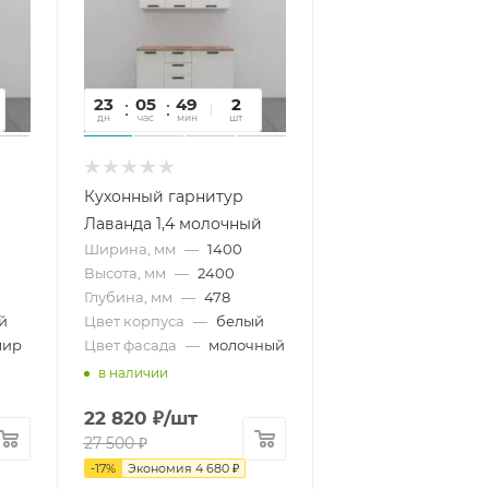
23
05
49
08
2
дн
час
мин
сек
шт
Кухонный гарнитур
Лаванда 1,4 молочный
Ширина, мм
—
1400
Высота, мм
—
2400
Глубина, мм
—
478
й
Цвет корпуса
—
белый
мир
Цвет фасада
—
молочный
в наличии
22 820
₽
/шт
27 500
₽
-
17
%
Экономия
4 680
₽