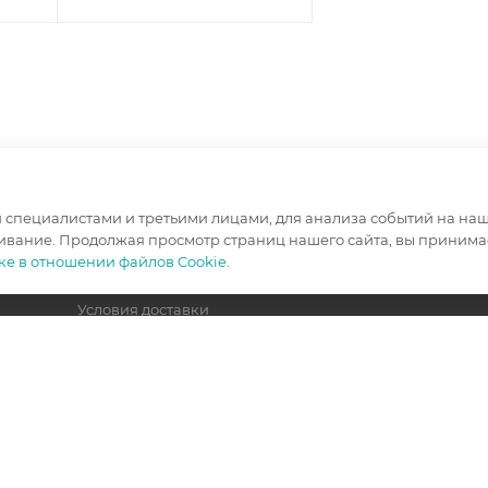
специалистами и третьими лицами, для анализа событий на наше
ИНФОРМАЦИЯ
ПОМОЩЬ
ивание. Продолжая просмотр страниц нашего сайта, вы принимае
ке в отношении файлов Cookie
.
Условия оплаты
Вопрос-отв
Условия доставки
Гарантия на товар
Политика