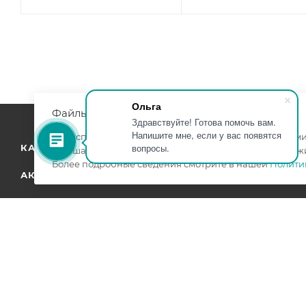
Ольга
Файлы cookie
Здравствуйте! Готова помочь вам.
Напишите мне, если у вас появятся
Мы используем файлы cookie, разработанные нашими 
вопросы.
КАТАЛОГ
КОМПАНИЯ
улучшать взаимодействие с пользователями и обслуж
Более подробные сведения смотрите в нашей
Полити
АКЦИИ
УСЛУГИ
БРЕНДЫ