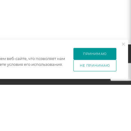
ПРИНИМАЮ
м веб-сайте, что позволяет нам
те условия его использования.
НЕ ПРИНИМАЮ
ПОДПИСАТЬСЯ НА РАССЫЛКУ
ет
+7 921 754 4453
ЗАКАЗАТЬ ЗВОНОК
zakaz@005mebel.ru
г. Санкт-Петербург, ул. Коли
Томчака д. 28