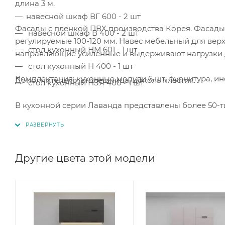
длина 3 м.
навесной шкаф ВГ 600 - 2 шт
Фасады с пленкой ПВХ производства Корея. Фасады
навесной шкаф В 400 - 2 шт
регулируемые 100-120 мм. Навес мебельный для вер
стол кухонный НМ 601 - 1 шт
направляющие усиленные и выдерживают нагрузки д
стол кухонный Н 400 - 1 шт
Комплектация: кухонные модули 6 шт, фурнитура, ин
Дополнительно: столешница, цоколь пластик.
стол кухонный НЗЯ 400 - 1 шт
В кухонной серии Лаванда представлены более 50-т
кухни.
Другие цвета этой модели