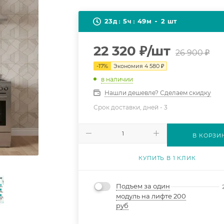
23
5
49
2
д
ч
м
шт
22 320
₽
/шт
26 900
₽
-
17
%
Экономия
4 580
₽
в наличии
Нашли дешевле? Сделаем скидку
Срок доставки, дней -
3
В КОРЗИ
КУПИТЬ В 1 КЛИК
Подъем за один
модуль на лифте 200
руб