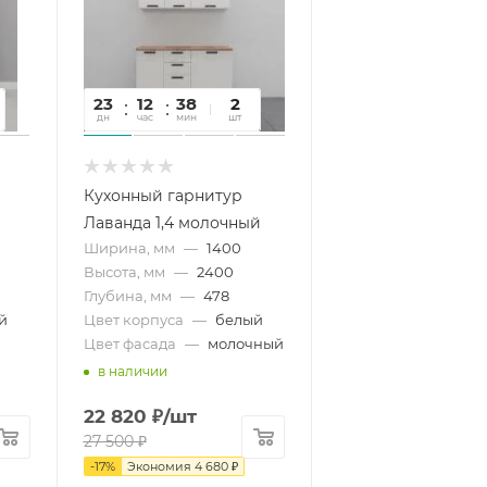
23
12
38
34
2
дн
час
мин
сек
шт
Кухонный гарнитур
Лаванда 1,4 молочный
Ширина, мм
—
1400
Высота, мм
—
2400
Глубина, мм
—
478
й
Цвет корпуса
—
белый
Цвет фасада
—
молочный
в наличии
22 820
₽
/шт
27 500
₽
-
17
%
Экономия
4 680
₽