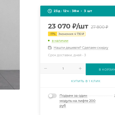
23
12
38
3
д
ч
м
шт
23 070
₽
/шт
27 800
₽
-
17
%
Экономия
4 730
₽
в наличии
Нашли дешевле? Сделаем скидку
Срок доставки, дней -
3
В КОРЗИ
КУПИТЬ В 1 КЛИК
Подъем за один
модуль на лифте 200
руб