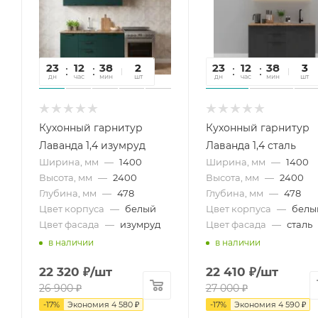
23
12
38
34
2
23
12
38
34
3
дн
час
мин
сек
шт
дн
час
мин
сек
шт
Кухонный гарнитур
Кухонный гарнитур
Лаванда 1,4 изумруд
Лаванда 1,4 сталь
Ширина, мм
—
1400
Ширина, мм
—
1400
Высота, мм
—
2400
Высота, мм
—
2400
Глубина, мм
—
478
Глубина, мм
—
478
Цвет корпуса
—
белый
Цвет корпуса
—
белы
Цвет фасада
—
изумруд
Цвет фасада
—
сталь
в наличии
в наличии
22 320
₽
/шт
22 410
₽
/шт
26 900
₽
27 000
₽
-
17
%
Экономия
4 580
₽
-
17
%
Экономия
4 590
₽