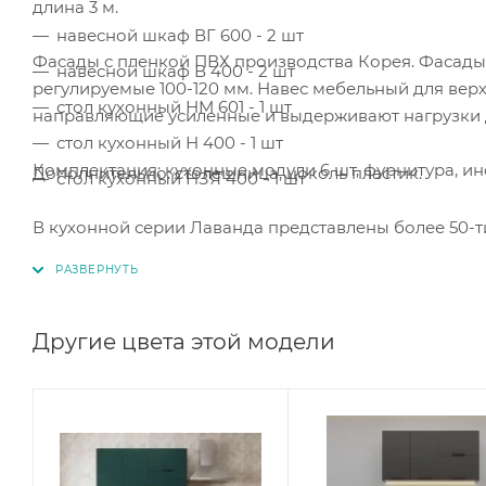
длина 3 м.
навесной шкаф ВГ 600 - 2 шт
Фасады с пленкой ПВХ производства Корея. Фасады
навесной шкаф В 400 - 2 шт
регулируемые 100-120 мм. Навес мебельный для вер
стол кухонный НМ 601 - 1 шт
направляющие усиленные и выдерживают нагрузки д
стол кухонный Н 400 - 1 шт
Комплектация: кухонные модули 6 шт, фурнитура, ин
Дополнительно: столешница, цоколь пластик.
стол кухонный НЗЯ 400 - 1 шт
В кухонной серии Лаванда представлены более 50-т
кухни.
Другие цвета этой модели