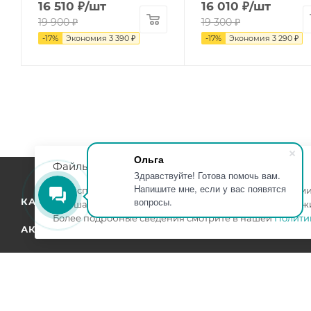
16 510
₽
/шт
16 010
₽
/шт
19 900
₽
19 300
₽
-
17
%
Экономия
3 390
₽
-
17
%
Экономия
3 290
₽
Ольга
Файлы cookie
Здравствуйте! Готова помочь вам.
Напишите мне, если у вас появятся
Мы используем файлы cookie, разработанные нашими 
вопросы.
КАТАЛОГ
КОМПАНИЯ
улучшать взаимодействие с пользователями и обслуж
Более подробные сведения смотрите в нашей
Полити
АКЦИИ
УСЛУГИ
БРЕНДЫ