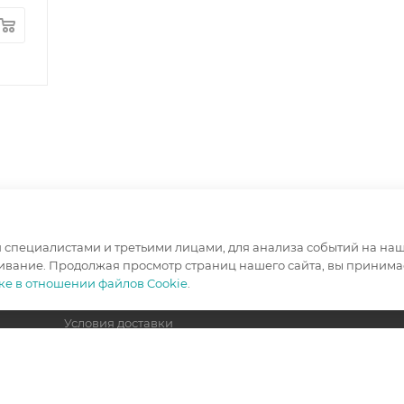
специалистами и третьими лицами, для анализа событий на наше
ИНФОРМАЦИЯ
ПОМОЩЬ
ивание. Продолжая просмотр страниц нашего сайта, вы принимае
ке в отношении файлов Cookie
.
Условия оплаты
Вопрос-отв
Условия доставки
Гарантия на товар
Политика