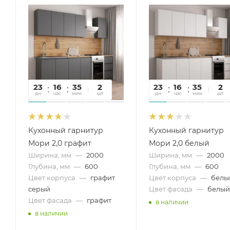
23
16
35
13
2
23
16
35
13
2
дн
час
мин
сек
шт
дн
час
мин
сек
шт
Кухонный гарнитур
Кухонный гарнитур
Мори 2,0 графит
Мори 2,0 белый
Ширина, мм
—
2000
Ширина, мм
—
2000
Глубина, мм
—
600
Глубина, мм
—
600
Цвет корпуса
—
графит
Цвет корпуса
—
белы
серый
Цвет фасада
—
белый
Цвет фасада
—
графит
в наличии
в наличии