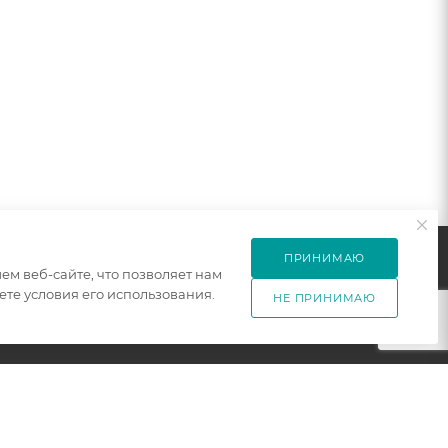
ПРИНИМАЮ
м веб-сайте, что позволяет нам
те условия его использования.
НЕ ПРИНИМАЮ
ПОДПИСАТЬСЯ НА РАССЫЛКУ
ет
+7 921 754 4453
ЗАКАЗАТЬ ЗВОНОК
zakaz@005mebel.ru