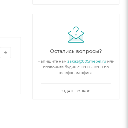
ны из
. В
0 см.
печивает
Остались вопросы?
авляет
Напишите нам
zakaz@005mebel.ru
или
позвоните будни с 10:00 - 18:00 по
телефонам офиса.
ит.
ЗАДАТЬ ВОПРОС