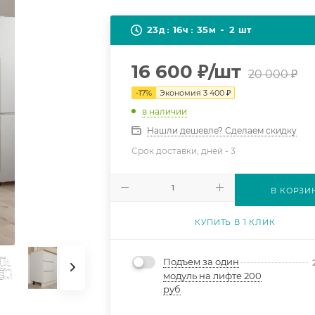
23
16
35
2
д
ч
м
шт
16 600
₽
/шт
20 000
₽
-
17
%
Экономия
3 400
₽
в наличии
Нашли дешевле? Сделаем скидку
Срок доставки, дней -
3
В КОРЗИ
КУПИТЬ В 1 КЛИК
Подъем за один
модуль на лифте 200
руб