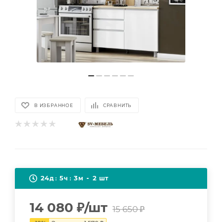
В ИЗБРАННОЕ
СРАВНИТЬ
24
5
3
2
д
ч
м
шт
14 080
₽
/шт
15 650
₽