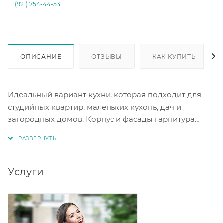
(921) 754-44-53
ОПИСАНИЕ
ОТЗЫВЫ
КАК КУПИТЬ
Идеальный вариант кухни, которая подходит для
студийных квартир, маленьких кухонь, дач и
загородных домов. Корпус и фасады гарнитура
выполнены из ЛДСП. Цвет белый текстурный.
Столешница дуб сонома 26 мм. Стол оснащен тремя
выдвижными ящиками и столом под мойку с
распашной дверкой, навесные модули с двумя
Услуги
открывающимися вверх дверками.
Петли накладные без доводчика направляющие
роликовые, опора черная пластиковая высотой 10