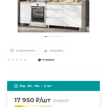
В ИЗБРАННОЕ
СРАВНИТЬ
21
8
9
2
д
ч
м
шт
17 950
₽
/шт
19 950
₽