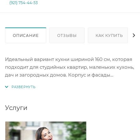
(921) 754-44-53
ОПИСАНИЕ
ОТЗЫВЫ
КАК КУПИТЬ
Идеальный вариант кухни шириной 160 см, которая
подходит для студийных квартир, маленьких кухонь,
дач и загородных домов. Корпус и фасады
гарнитура выполнены из ЛДСП. Цвет белый
текстурный. Столешница дуб сонома 26 мм. Один
стол оснащен тремя выдвижными ящиками и
столом под мойку с распашной дверкой, второй -
Услуги
отделением с полкой за глухой распашной дверью.
Петли накладные без доводчика направляющие
роликовые, опора черная пластиковая высотой 10