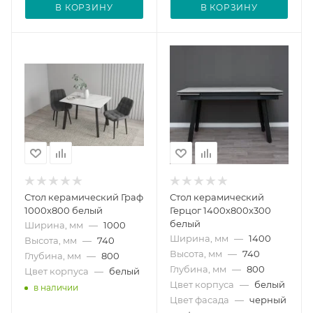
В КОРЗИНУ
В КОРЗИНУ
Стол керамический Граф
Стол керамический
1000х800 белый
Герцог 1400х800х300
белый
Ширина, мм
—
1000
Ширина, мм
—
1400
Высота, мм
—
740
Высота, мм
—
740
Глубина, мм
—
800
Глубина, мм
—
800
Цвет корпуса
—
белый
Цвет корпуса
—
белый
в наличии
Цвет фасада
—
черный