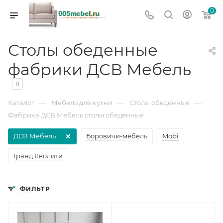
0
Столы обеденные
фабрики ДСВ Мебель
8
—
—
—
Каталог
Мебель для кухни
Столы обеденные
Фабрика ДСВ Мебель столы обеденные
ДСВ Мебель
Боровичи-мебель
Mobi
Гранд Кволити
ФИЛЬТР