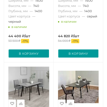
Ширина, мм
—
1400
Ширина, мм
—
1400
Высота, мм
—
740
Высота, мм
—
740
Глубина, мм
—
1400
Глубина, мм
—
1400
Цвет корпуса
—
Цвет корпуса
—
серый
черный
в наличии
в наличии
44 400
₽
/шт
44 820
₽
/шт
53 500
₽
54 000
₽
-
17
%
-
17
%
В КОРЗИНУ
В КОРЗИНУ