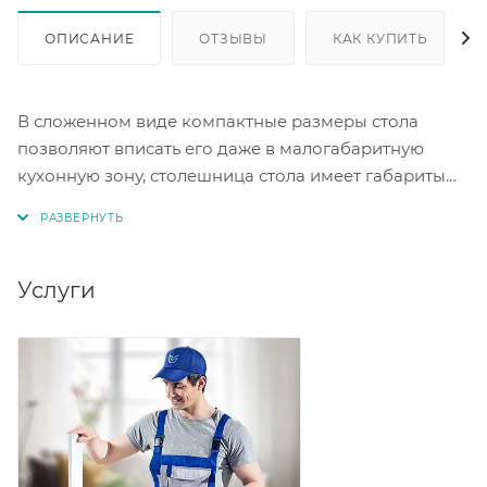
ОПИСАНИЕ
ОТЗЫВЫ
КАК КУПИТЬ
В сложенном виде компактные размеры стола
позволяют вписать его даже в малогабаритную
кухонную зону, столешница стола имеет габариты
570 х 600. Под столешницей расположена вставка
бабочка, с помощью которой можно без труда
самостоятельно увеличить длину стола до размера
1200 х 600 мм. Материал ЛДСП. Цвет графит.
Услуги