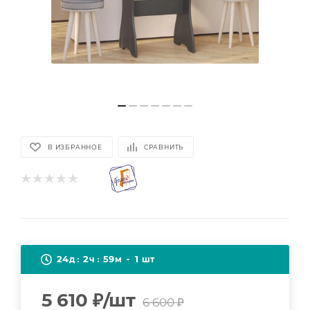
В ИЗБРАННОЕ
СРАВНИТЬ
24
2
59
1
д
ч
м
шт
5 610
₽
/шт
6 600
₽