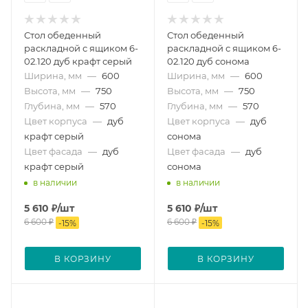
Стол обеденный
Стол обеденный
раскладной с ящиком 6-
раскладной с ящиком 6-
02.120 дуб крафт серый
02.120 дуб сонома
Ширина, мм
—
600
Ширина, мм
—
600
Высота, мм
—
750
Высота, мм
—
750
Глубина, мм
—
570
Глубина, мм
—
570
Цвет корпуса
—
дуб
Цвет корпуса
—
дуб
крафт серый
сонома
Цвет фасада
—
дуб
Цвет фасада
—
дуб
крафт серый
сонома
в наличии
в наличии
5 610
₽
/шт
5 610
₽
/шт
6 600
₽
6 600
₽
-
15
%
-
15
%
В КОРЗИНУ
В КОРЗИНУ