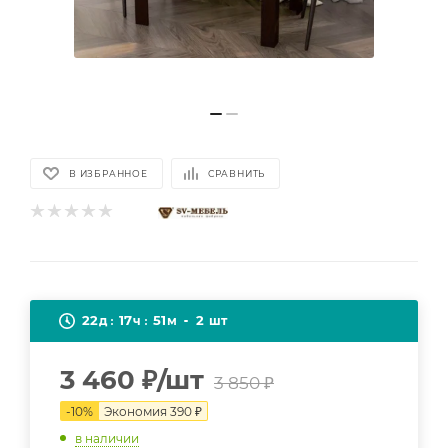
В ИЗБРАННОЕ
СРАВНИТЬ
22
17
51
2
д
ч
м
шт
3 460
₽
/шт
3 850
₽
-
10
%
Экономия
390
₽
в наличии