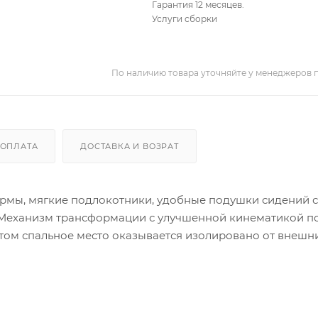
Гарантия 12 месяцев.
Услуги сборки
По наличию товара уточняйте у менеджеров 
ОПЛАТА
ДОСТАВКА И ВОЗРАТ
ормы, мягкие подлокотники, удобные подушки сидений с
. Механизм трансформации с улучшенной кинематикой п
 этом спальное место оказывается изолировано от внешн
сен с системой антиперекос. Мягкие элементы спинки
тепона.