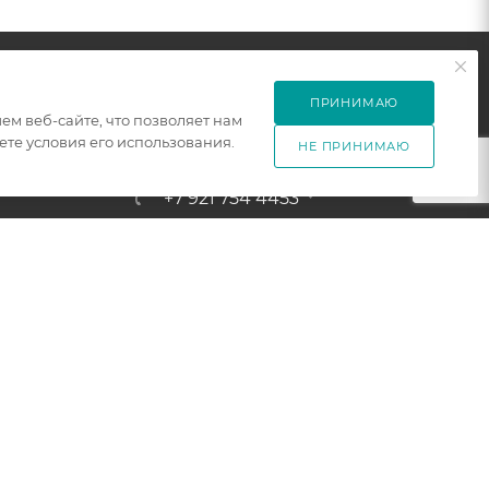
ПРИНИМАЮ
м веб-сайте, что позволяет нам
ПОДПИСАТЬСЯ НА РАССЫЛКУ
те условия его использования.
ет
НЕ ПРИНИМАЮ
+7 921 754 4453
ЗАКАЗАТЬ ЗВОНОК
zakaz@005mebel.ru
г. Санкт-Петербург, ул. Коли
Томчака д. 28