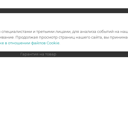
ИНФОРМАЦИЯ
ПОМОЩЬ
специалистами и третьими лицами, для анализа событий на наше
ивание. Продолжая просмотр страниц нашего сайта, вы принимае
Условия оплаты
Вопрос-отв
ке в отношении файлов Cookie
.
Условия доставки
Гарантия на товар
Политика