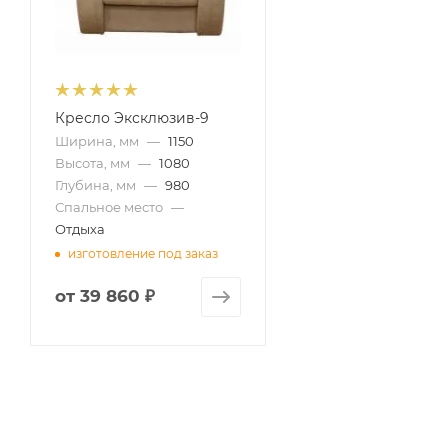
Кресло Эксклюзив-9
Ширина, мм
—
1150
Высота, мм
—
1080
Глубина, мм
—
980
Спальное место
—
Отдыха
изготовление под заказ
от
39 860 ₽