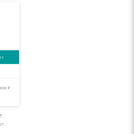
НУ
 000
₽
я
от