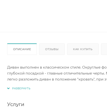
ОПИСАНИЕ
ОТЗЫВЫ
КАК КУПИТЬ
Диван выполнен в классическом стиле. Округлые ф
глубокой посадкой - главные отличительные черты
легко разложить диван в положение "кровать", при
сидений благодаря отстегивающимся подушкам.
Диван имеет выкатной механизм трансформации гес
изготовлены из эластичного ППУ с настилом из син
Услуги