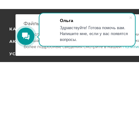
Ольга
Файлы cookie
Здравствуйте! Готова помочь вам.
КАТАЛОГ
КОМПАНИЯ
Напишите мне, если у вас появятся
Мы используем файлы cookie, разработанные нашими 
вопросы.
улучшать взаимодействие с пользователями и обслуж
АКЦИИ
Более подробные сведения смотрите в нашей
Полити
УСЛУГИ
БРЕНДЫ