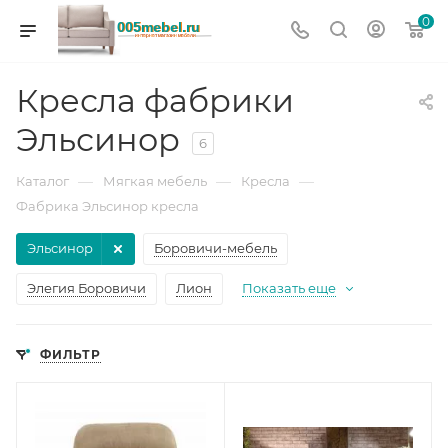
0
Кресла фабрики
Эльсинор
6
—
—
—
Каталог
Мягкая мебель
Кресла
Фабрика Эльсинор кресла
Эльсинор
Боровичи-мебель
Элегия Боровичи
Лион
Показать еще
ФИЛЬТР