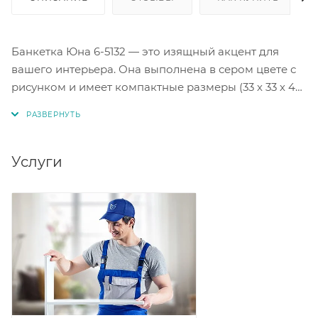
Банкетка Юна 6-5132 — это изящный акцент для
вашего интерьера. Она выполнена в сером цвете с
рисунком и имеет компактные размеры (33 х 33 х 45
см), что позволяет разместить ее в любом
пространстве. Три ножки цвета тик надёжно
поддерживают сиденье. Банкетка Юна 6-
5132 подарит комфорт и эстетическое наслаждение.
Услуги
Круглая форма банкетки добавляет мягкости и уюта
в интерьер.