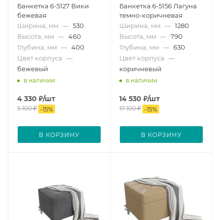
Банкетка 6-5127 Вики
Банкетка 6-5156 Лагуна
бежевая
темно-коричневая
Ширина, мм
—
530
Ширина, мм
—
1280
Высота, мм
—
460
Высота, мм
—
790
Глубина, мм
—
400
Глубина, мм
—
630
Цвет корпуса
—
Цвет корпуса
—
бежевый
коричневый
в наличии
в наличии
4 330
₽
/шт
14 530
₽
/шт
5 100
₽
17 100
₽
-
15
%
-
15
%
В КОРЗИНУ
В КОРЗИНУ