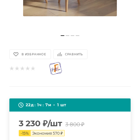
В ИЗБРАННОЕ
СРАВНИТЬ
22
1
7
1
д
ч
м
шт
3 230
₽
/шт
3 800
₽
-
15
%
Экономия
570
₽