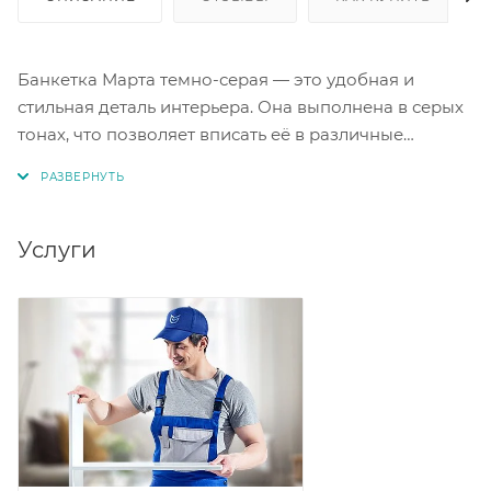
Банкетка Марта темно-серая — это удобная и
стильная деталь интерьера. Она выполнена в серых
тонах, что позволяет вписать её в различные
дизайнерские решения. Прочная конструкция
банкетки на трёх ножках выдерживает нагрузку до
90 кг, что делает её надежным выбором для
использования в доме или квартире. Размеры
Услуги
банкетки (ШхГхВ — 36х36х46 см) позволяют
разместить ее даже в небольших помещениях.
Круглая форма и компактные размеры делают
банкетку Марта практичным и уютным элементом
мебели.