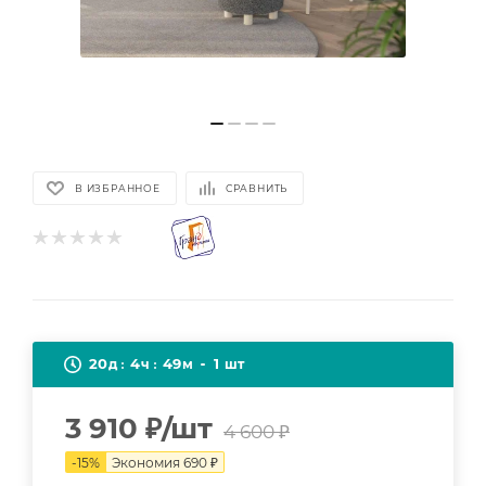
В ИЗБРАННОЕ
СРАВНИТЬ
20
4
49
1
д
ч
м
шт
3 910
₽
/шт
4 600
₽
-
15
%
Экономия
690
₽