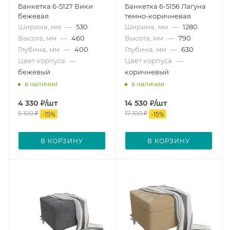
Банкетка 6-5127 Вики
Банкетка 6-5156 Лагуна
бежевая
темно-коричневая
Ширина, мм
—
530
Ширина, мм
—
1280
Высота, мм
—
460
Высота, мм
—
790
Глубина, мм
—
400
Глубина, мм
—
630
Цвет корпуса
—
Цвет корпуса
—
бежевый
коричневый
в наличии
в наличии
4 330
₽
/шт
14 530
₽
/шт
5 100
₽
17 100
₽
-
15
%
-
15
%
В КОРЗИНУ
В КОРЗИНУ