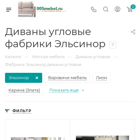
0
Диваны угловые
фабрики Эльсинор
7
—
—
—
Каталог
Мягкая мебель
Диваны угловые
Фабрика Эльсинор диваны угловые
Эльсинор
Боровичи-мебель
Лион
Карина (Злата)
Показать еще
ФИЛЬТР