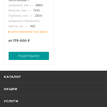
Эксклюзив-7
Ширина, мм
—
2860
Высота, мм
—
1100
Глубина, мм
—
2300
Ширина спального
места, см
—
160
изготовление под заказ
от
179 000 ₽
ПОДРОБНЕЕ
КАТАЛОГ
АКЦИИ
УСЛУГИ