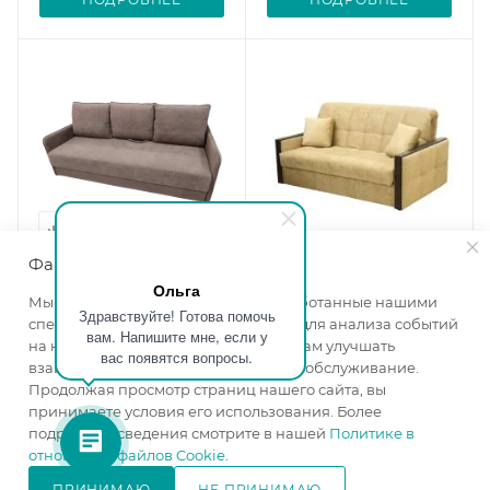
Файлы cookie
Ольга
Диван Рокки-2
Диван Кардинал-4 с
Мы используем файлы cookie, разработанные нашими
Здравствуйте! Готова помочь
узкими подлокотниками
Ширина, мм
—
2100
специалистами и третьими лицами, для анализа событий
вам. Напишите мне, если у
Длина, мм
—
1800
Высота, мм
—
900
на нашем веб-сайте, что позволяет нам улучшать
вас появятся вопросы.
Высота, мм
—
1020
взаимодействие с пользователями и обслуживание.
Глубина, мм
—
1060
Продолжая просмотр страниц нашего сайта, вы
Глубина, мм
—
900
Ширина спального
принимаете условия его использования. Более
Ширина спального
места, см
—
150
подробные сведения смотрите в нашей
Политике в
места, см
—
160
изготовление под заказ
отношении файлов Cookie
.
изготовление под заказ
ПРИНИМАЮ
НЕ ПРИНИМАЮ