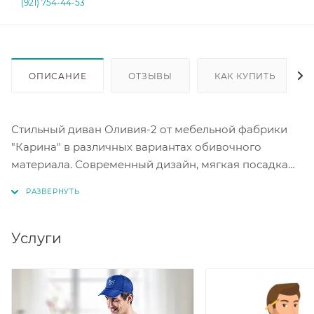
(921) 754-44-53
ОПИСАНИЕ
ОТЗЫВЫ
КАК КУПИТЬ
Стильный диван Оливия-2 от мебельной фабрики
"Карина" в различных вариантах обивочного
материала. Современный дизайн, мягкая посадка
делают модель одной популярных нашего каталога.
Модель Оливия одновременно может быть угловым
и прямым диваном, за счет выдвигающей угловой
части, что безусловно является практичным при
Услуги
учете небольших помещений.