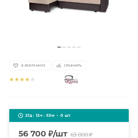
В ИЗБРАННОЕ
СРАВНИТЬ
21
12
53
0
д
ч
м
шт
56 700
₽
/шт
63 000
₽