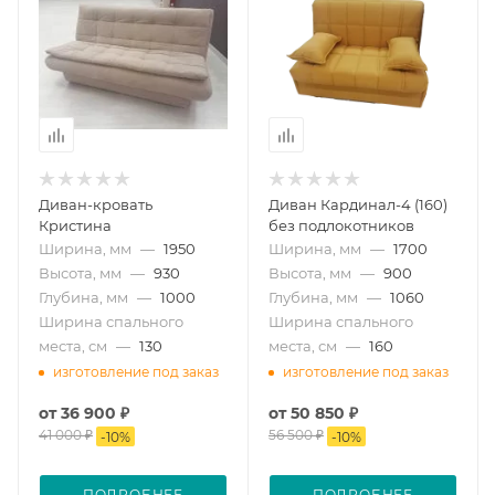
Диван-кровать
Диван Кардинал-4 (160)
Кристина
без подлокотников
Ширина, мм
—
1950
Ширина, мм
—
1700
Высота, мм
—
930
Высота, мм
—
900
Глубина, мм
—
1000
Глубина, мм
—
1060
Ширина спального
Ширина спального
места, см
—
130
места, см
—
160
изготовление под заказ
изготовление под заказ
от
36 900 ₽
от
50 850 ₽
41 000 ₽
56 500 ₽
-
10
%
-
10
%
ПОДРОБНЕЕ
ПОДРОБНЕЕ