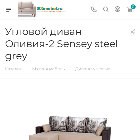
0
Угловой диван
Оливия-2 Sensey steel
grey
—
—
Каталог
Мягкая мебель
Диваны угловые