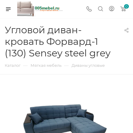
0
Угловой диван-
кровать Форвард-1
(130) Sensey steel grey
—
—
Каталог
Мягкая мебель
Диваны угловые