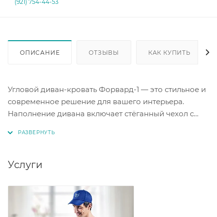
(921) 754-44-53
ОПИСАНИЕ
ОТЗЫВЫ
КАК КУПИТЬ
Угловой диван-кровать Форвард-1 — это стильное и
современное решение для вашего интерьера.
Наполнение дивана включает стёганный чехол с
пиковкой и эластичный ППУ марки ST. Размеры
спального места составляют 210 х 200 см, что делает
диван удобным для ежедневного использования.
Этот диван-кровать станет отличным дополнением
Услуги
к вашему дому, сочетая в себе комфорт и эстетику.
Благодаря современному дизайну, «Форвард-1»
легко впишется в любой интерьер.