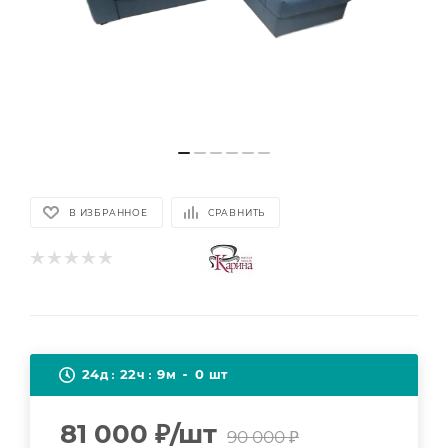
В ИЗБРАННОЕ
СРАВНИТЬ
24
22
9
0
д
ч
м
шт
81 000
₽
/шт
90 000
₽