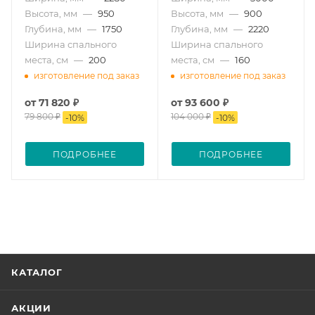
Высота, мм
—
950
Высота, мм
—
900
Глубина, мм
—
1750
Глубина, мм
—
2220
Ширина спального
Ширина спального
места, см
—
200
места, см
—
160
изготовление под заказ
изготовление под заказ
от
71 820 ₽
от
93 600 ₽
79 800 ₽
104 000 ₽
-
10
%
-
10
%
ПОДРОБНЕЕ
ПОДРОБНЕЕ
КАТАЛОГ
АКЦИИ