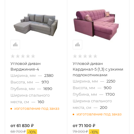
Угловой диван
Угловой диван
Вирджиния-4
Кардинал-5 (1,3) с узкими
подлокотниками
Ширина, мм
—
2380
Ширина, мм
—
2250
Высота, мм
—
970
Высота, мм
—
900
Глубина, мм
—
1690
Глубина, мм
—
1700
Ширина спального
Ширина спального
места, см
—
160
места, см
—
200
изготовление под заказ
изготовление под заказ
от
61 830 ₽
от
71 100 ₽
68 700 ₽
79 000 ₽
-
10
%
-
10
%