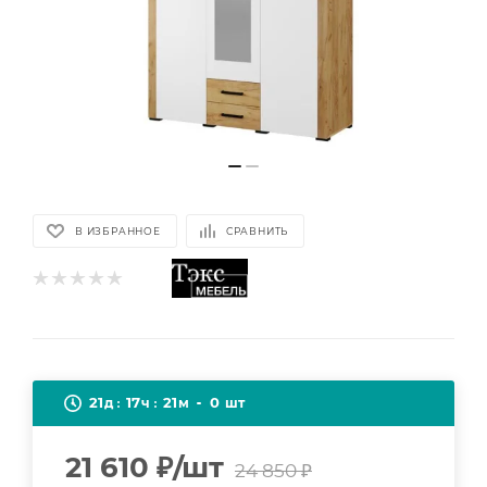
В ИЗБРАННОЕ
СРАВНИТЬ
21
17
21
0
д
ч
м
шт
21 610
₽
/шт
24 850
₽