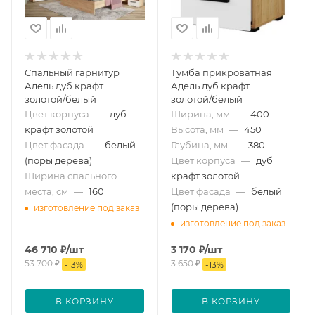
Спальный гарнитур
Тумба прикроватная
Адель дуб крафт
Адель дуб крафт
золотой/белый
золотой/белый
Цвет корпуса
—
дуб
Ширина, мм
—
400
крафт золотой
Высота, мм
—
450
Цвет фасада
—
белый
Глубина, мм
—
380
(поры дерева)
Цвет корпуса
—
дуб
Ширина спального
крафт золотой
места, см
—
160
Цвет фасада
—
белый
(поры дерева)
изготовление под заказ
изготовление под заказ
46 710
₽
/шт
3 170
₽
/шт
53 700
₽
3 650
₽
-
13
%
-
13
%
В КОРЗИНУ
В КОРЗИНУ