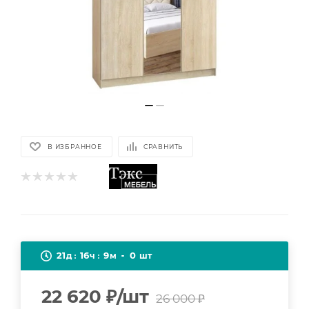
В ИЗБРАННОЕ
СРАВНИТЬ
21
16
9
0
д
ч
м
шт
22 620
₽
/шт
26 000
₽