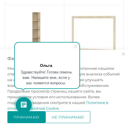
Файлы cookie
Ольга
Мы используем файлы cookie, разработанные нашими
Здравствуйте! Готова помочь
Угловое завершение
Зеркало Мадлен дуб
специалистами и третьими лицами, для анализа событий
вам. Напишите мне, если у
Мадлен дуб сонома
сонома
на нашем веб-сайте, что позволяет нам улучшать
вас появятся вопросы.
Ширина, мм
—
350
Ширина, мм
—
800
взаимодействие с пользователями и обслуживание.
Высота, мм
—
2200
Высота, мм
—
550
Продолжая просмотр страниц нашего сайта, вы
Глубина, мм
—
526
Глубина, мм
—
20
принимаете условия его использования. Более
подробные сведения смотрите в нашей
Политике в
Цвет корпуса
—
дуб
Цвет корпуса
—
дуб
отношении файлов Cookie
.
сонома
сонома
Цвет фасада
—
дуб
изготовление под заказ
ПРИНИМАЮ
НЕ ПРИНИМАЮ
сонома
В КОРЗИНУ