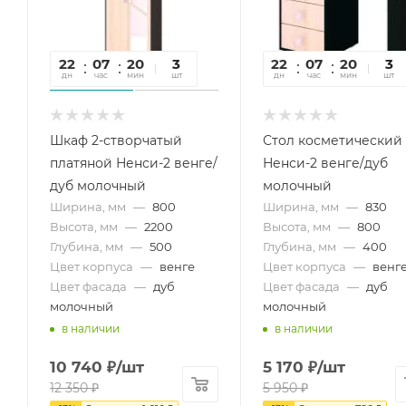
22
07
20
37
3
22
07
20
37
3
дн
час
мин
сек
шт
дн
час
мин
сек
шт
Шкаф 2-створчатый
Стол косметический
платяной Ненси-2 венге/
Ненси-2 венге/дуб
дуб молочный
молочный
Ширина, мм
—
800
Ширина, мм
—
830
Высота, мм
—
2200
Высота, мм
—
800
Глубина, мм
—
500
Глубина, мм
—
400
Цвет корпуса
—
венге
Цвет корпуса
—
венг
Цвет фасада
—
дуб
Цвет фасада
—
дуб
молочный
молочный
в наличии
в наличии
10 740
₽
/шт
5 170
₽
/шт
12 350
₽
5 950
₽