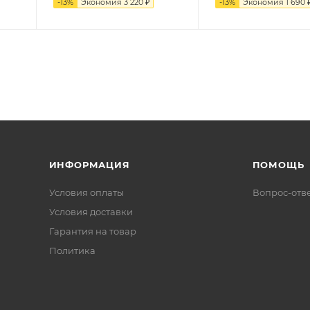
-
13
%
Экономия
3 220
₽
-
13
%
Экономия
1 690
ИНФОРМАЦИЯ
ПОМОЩЬ
Условия оплаты
Вопрос-отв
Условия доставки
Гарантия на товар
Политика