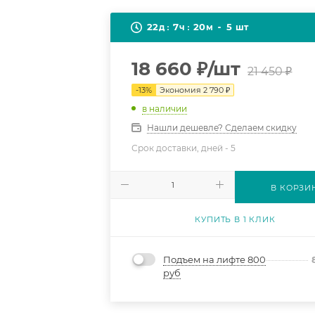
22
7
20
5
д
ч
м
шт
18 660
₽
/шт
21 450
₽
-
13
%
Экономия
2 790
₽
в наличии
Нашли дешевле? Сделаем скидку
Срок доставки, дней -
5
В КОРЗИ
КУПИТЬ В 1 КЛИК
Подъем на лифте 800
руб