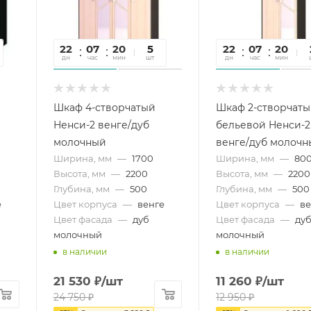
22
07
20
37
5
22
07
20
3
дн
час
мин
сек
шт
дн
час
мин
се
Шкаф 4-створчатый
Шкаф 2-створчат
Ненси-2 венге/дуб
бельевой Ненси-2
молочный
венге/дуб молоч
Ширина, мм
—
1700
Ширина, мм
—
80
Высота, мм
—
2200
Высота, мм
—
2200
Глубина, мм
—
500
Глубина, мм
—
500
е
Цвет корпуса
—
венге
Цвет корпуса
—
ве
Цвет фасада
—
дуб
Цвет фасада
—
ду
молочный
молочный
в наличии
в наличии
21 530
₽
/шт
11 260
₽
/шт
24 750
₽
12 950
₽