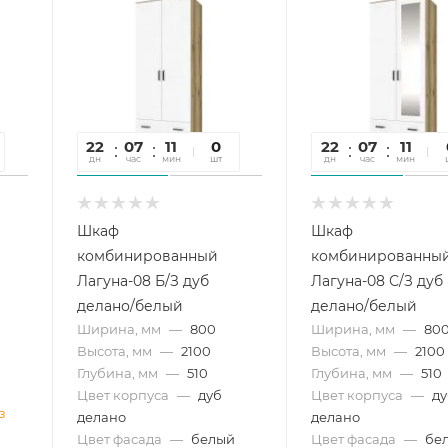
22
07
11
26
0
22
07
11
2
дн
час
мин
сек
шт
дн
час
мин
се
Шкаф
Шкаф
комбинированный
комбинированны
Лагуна-08 Б/З дуб
Лагуна-08 С/З дуб
делано/белый
делано/белый
Ширина, мм
—
800
Ширина, мм
—
80
Высота, мм
—
2100
Высота, мм
—
2100
Глубина, мм
—
510
Глубина, мм
—
510
Цвет корпуса
—
дуб
Цвет корпуса
—
д
з
делано
делано
Цвет фасада
—
белый
Цвет фасада
—
бе