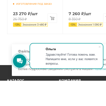
изготовление под заказ
23 270
₽
/шт
7 260
₽
/шт
26 750
₽
8 350
₽
-
13
%
Экономия
3 480
₽
-
13
%
Экономия
1 090
₽
Ольга
Файлы cookie
Здравствуйте! Готова помочь вам.
Напишите мне, если у вас появятся
Мы используем файлы cookie, разработанные нашими 
вопросы.
улучшать взаимодействие с пользователями и обслуж
Более подробные сведения смотрите в нашей
Полити
КАТАЛОГ
КОМПАНИЯ
АКЦИИ
УСЛУГИ