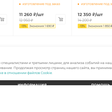
изготовление под заказ
изготовление под з
11 260
₽
/шт
12 350
₽
/шт
12 950
₽
14 200
₽
-
13
%
Экономия
1 690
₽
-
13
%
Экономия
1 850
специалистами и третьими лицами, для анализа событий на наше
ивание. Продолжая просмотр страниц нашего сайта, вы принимае
ке в отношении файлов Cookie
.
ИНФОРМАЦИЯ
ПОМОЩЬ
Условия оплаты
Вопрос-отв
Условия доставки
Гарантия на товар