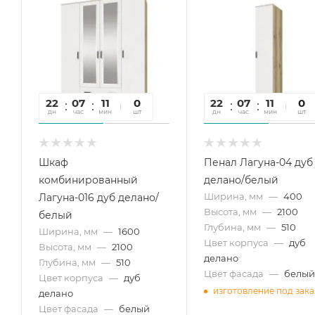
22
07
11
26
0
22
07
11
26
0
дн
час
мин
сек
шт
дн
час
мин
сек
шт
Шкаф
Пенал Лагуна-04 дуб
комбинированный
делано/белый
Ширина, мм
—
400
Лагуна-016 дуб делано/
Высота, мм
—
2100
белый
Глубина, мм
—
510
Ширина, мм
—
1600
Цвет корпуса
—
дуб
Высота, мм
—
2100
делано
Глубина, мм
—
510
Цвет фасада
—
белый
Цвет корпуса
—
дуб
изготовление под зака
делано
Цвет фасада
—
белый