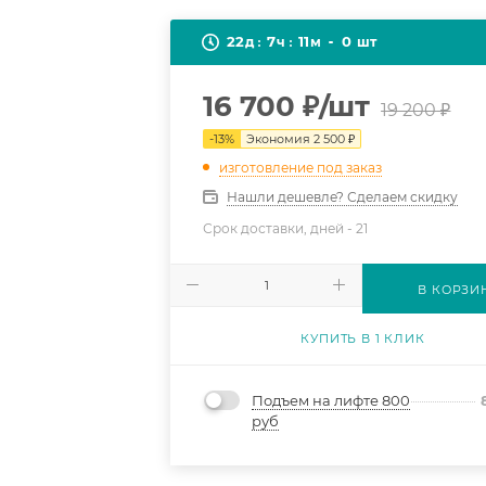
22
7
11
0
д
ч
м
шт
16 700
₽
/шт
19 200
₽
-
13
%
Экономия
2 500
₽
изготовление под заказ
Нашли дешевле? Сделаем скидку
Срок доставки, дней -
21
В КОРЗИ
КУПИТЬ В 1 КЛИК
Подъем на лифте 800
руб