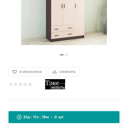
В ИЗБРАННОЕ
СРАВНИТЬ
21
11
19
0
д
ч
м
шт