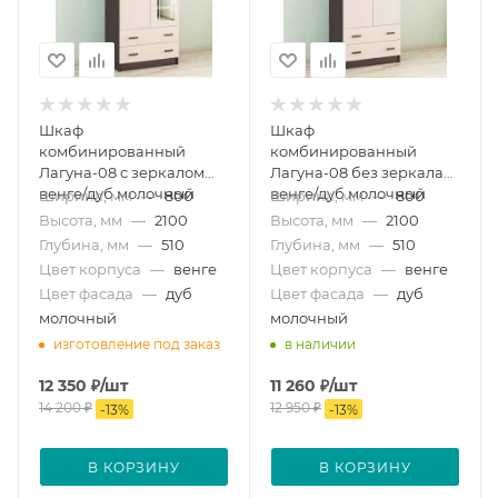
Шкаф
Шкаф
комбинированный
комбинированный
Лагуна-08 с зеркалом
Лагуна-08 без зеркала
венге/дуб молочный
венге/дуб молочный
Ширина, мм
—
800
Ширина, мм
—
800
Высота, мм
—
2100
Высота, мм
—
2100
Глубина, мм
—
510
Глубина, мм
—
510
Цвет корпуса
—
венге
Цвет корпуса
—
венге
Цвет фасада
—
дуб
Цвет фасада
—
дуб
молочный
молочный
изготовление под заказ
в наличии
12 350
₽
/шт
11 260
₽
/шт
14 200
₽
12 950
₽
-
13
%
-
13
%
В КОРЗИНУ
В КОРЗИНУ