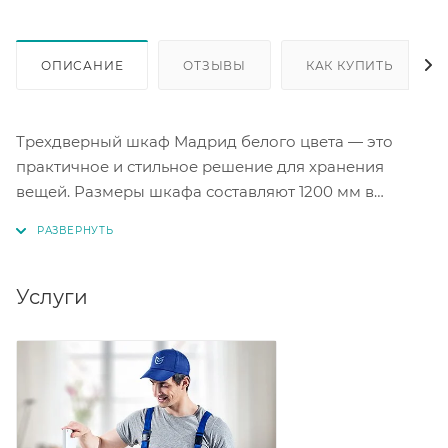
ОПИСАНИЕ
ОТЗЫВЫ
КАК КУПИТЬ
Трехдверный шкаф Мадрид белого цвета — это
практичное и стильное решение для хранения
вещей. Размеры шкафа составляют 1200 мм в
ширину, 2300 мм в высоту и 540 мм в глубину. Такой
шкаф отлично впишется в интерьер и поможет
организовать пространство. Шкаф Мадрид станет
удобным и функциональным элементом мебели в
Услуги
вашем доме.