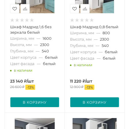
Шкаф Мадрид 1,6 без
Шкаф Мадрид 0,8 белый
зеркала белый
Ширина, мм
—
800
Ширина, мм
—
1600
Высота, мм
—
2300
Высота, мм
—
2300
Глубина, мм
—
540
Глубина, мм
—
540
Цвет корпуса
—
белый
Цвет корпуса
—
белый
Цвет фасада
—
белый
Цвет фасада
—
белый
в наличии
в наличии
23 140
₽
/шт
11 220
₽
/шт
26 600
₽
12 900
₽
-
13
%
-
13
%
В КОРЗИНУ
В КОРЗИНУ