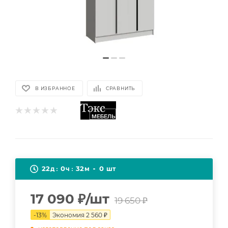
В ИЗБРАННОЕ
СРАВНИТЬ
22
0
32
0
д
ч
м
шт
17 090
₽
/шт
19 650
₽
-
13
%
Экономия
2 560
₽