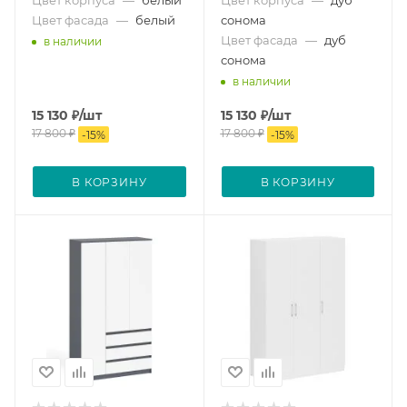
Цвет корпуса
—
белый
Цвет корпуса
—
дуб
Цвет фасада
—
белый
сонома
Цвет фасада
—
дуб
в наличии
сонома
в наличии
15 130
₽
/шт
15 130
₽
/шт
17 800
₽
17 800
₽
-
15
%
-
15
%
В КОРЗИНУ
В КОРЗИНУ