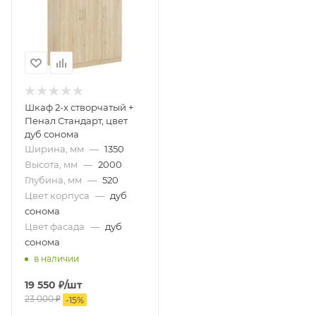
Шкаф 2-х створчатый +
Пенал Стандарт, цвет
дуб сонома
Ширина, мм
—
1350
Высота, мм
—
2000
Глубина, мм
—
520
Цвет корпуса
—
дуб
сонома
Цвет фасада
—
дуб
сонома
в наличии
19 550
₽
/шт
23 000
₽
-
15
%