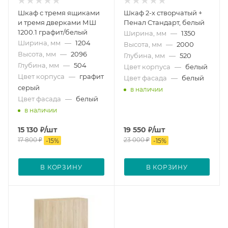
Шкаф с тремя ящиками
Шкаф 2-х створчатый +
и тремя дверками МШ
Пенал Стандарт, белый
1200.1 графит/белый
Ширина, мм
—
1350
Ширина, мм
—
1204
Высота, мм
—
2000
Высота, мм
—
2096
Глубина, мм
—
520
Глубина, мм
—
504
Цвет корпуса
—
белый
Цвет корпуса
—
графит
Цвет фасада
—
белый
серый
в наличии
Цвет фасада
—
белый
в наличии
15 130
₽
/шт
19 550
₽
/шт
17 800
₽
23 000
₽
-
15
%
-
15
%
В КОРЗИНУ
В КОРЗИНУ