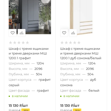
Шкаф с тремя ящиками
Шкаф с тремя ящиками
и тремя дверками МШ
и тремя дверками МШ
1200.1 графит
1200.1 дуб сонома/белый
Ширина, мм
—
1204
Ширина, мм
—
1204
Высота, мм
—
2096
Высота, мм
—
2096
Глубина, мм
—
504
Глубина, мм
—
504
Цвет корпуса
—
графит
Цвет корпуса
—
дуб
серый
сонома
Цвет фасада
—
графит
Цвет фасада
—
белый
в наличии
в наличии
15 130
₽
/шт
15 130
₽
/шт
17 800
₽
17 800
₽
-
15
%
-
15
%