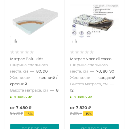
Матрас Balu kids
Матрас Noce di cocco
Ширина спального
Ширина спального
места, см
—
80, 90
места, см
—
70, 80, 90
Жесткость
—
жесткий /
Жесткость
—
средний
средний
Высота матраса, см
—
Высота матраса, см
—
8
12
в наличии
в наличии
от
7 480 ₽
от
7 820 ₽
8 800 ₽
9 200 ₽
-
15
%
-
15
%
ПОДРОБНЕЕ
ПОДРОБНЕЕ