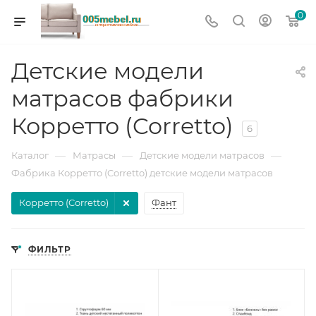
0
Детские модели
матрасов фабрики
Корретто (Corretto)
6
—
—
—
Каталог
Матрасы
Детские модели матрасов
Фабрика Корретто (Corretto) детские модели матрасов
Корретто (Corretto)
Фант
ФИЛЬТР