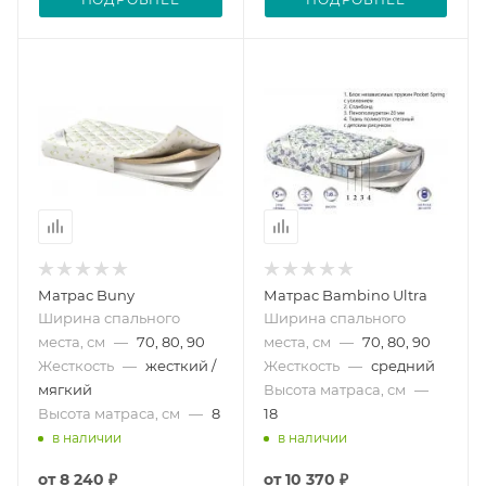
Матрас Buny
Матрас Bambino Ultra
Ширина спального
Ширина спального
места, см
—
70, 80, 90
места, см
—
70, 80, 90
Жесткость
—
жесткий /
Жесткость
—
средний
мягкий
Высота матраса, см
—
Высота матраса, см
—
8
18
в наличии
в наличии
от
8 240 ₽
от
10 370 ₽