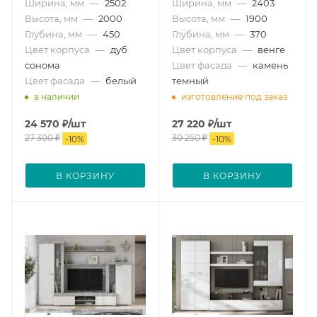
Ширина, мм
—
2502
Ширина, мм
—
2403
Высота, мм
—
2000
Высота, мм
—
1900
Глубина, мм
—
450
Глубина, мм
—
370
Цвет корпуса
—
дуб
Цвет корпуса
—
венге
сонома
Цвет фасада
—
камень
Цвет фасада
—
белый
темный
в наличии
изготовление под заказ
24 570
₽
/шт
27 220
₽
/шт
27 300
₽
30 250
₽
-
10
%
-
10
%
В КОРЗИНУ
В КОРЗИНУ