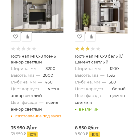
Гостиная МГС-8 ясень
Гостиная МГС-9 белый/
анкор светлый
цемент светлый
Ширина, мм
—
3200
Ширина, мм
—
1500
Высота, мм
—
2000
Высота, мм
—
1535
Глубина, мм
—
460
Глубина, мм
—
380
Цвет корпуса
—
ясень
Цвет корпуса
—
белый
анкор светлый
Цвет фасада
—
цемент
Цвет фасада
—
ясень
светлый
анкор светлый
в наличии
изготовление под заказ
35 950
₽
/шт
8 550
₽
/шт
39 950
₽
9 500
₽
-
10
%
-
10
%