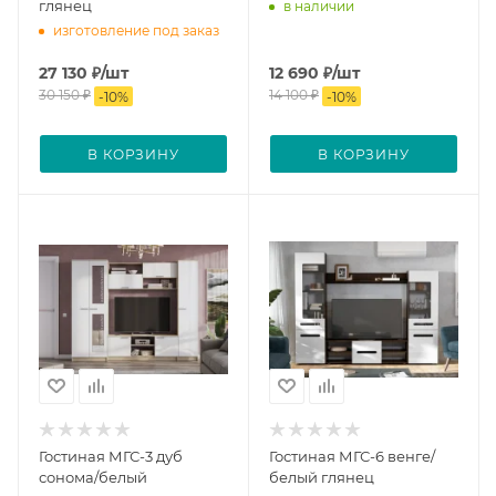
глянец
в наличии
изготовление под заказ
27 130
₽
/шт
12 690
₽
/шт
30 150
₽
14 100
₽
-
10
%
-
10
%
В КОРЗИНУ
В КОРЗИНУ
Гостиная МГС-3 дуб
Гостиная МГС-6 венге/
сонома/белый
белый глянец