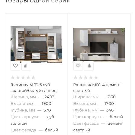
Товары одной серии
Гостиная МГС-6 дуб
Гостиная МГС-4 цемент
золотой/белый глянец
светлый
Ширина, мм
—
2403
Ширина, мм
—
2130
Высота, мм
—
1900
Высота, мм
—
1700
Глубина, мм
—
370
Глубина, мм
—
346
Цвет корпуса
—
дуб
Цвет корпуса
—
белый
золотой
Цвет фасада
—
цемент
Цвет фасада
—
белый
светлый