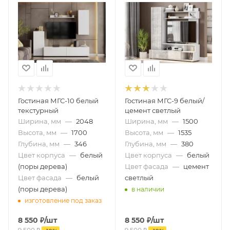
Гостиная МГС-10 белый
Гостиная МГС-9 белый/
текстурный
цемент светлый
Ширина, мм
—
2048
Ширина, мм
—
1500
Высота, мм
—
1700
Высота, мм
—
1535
Глубина, мм
—
346
Глубина, мм
—
380
Цвет корпуса
—
белый
Цвет корпуса
—
белый
(поры дерева)
Цвет фасада
—
цемент
Цвет фасада
—
белый
светлый
(поры дерева)
в наличии
изготовление под заказ
8 550
₽
/шт
8 550
₽
/шт