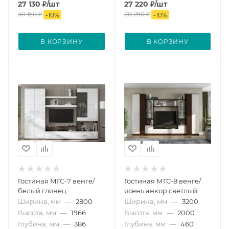
27 130
₽
/шт
27 220
₽
/шт
30 150
₽
30 250
₽
-
10
%
-
10
%
В КОРЗИНУ
В КОРЗИНУ
Гостиная МГС-7 венге/
Гостиная МГС-8 венге/
белый глянец
ясень анкор светлый
Ширина, мм
—
2800
Ширина, мм
—
3200
Высота, мм
—
1966
Высота, мм
—
2000
Глубина, мм
—
386
Глубина, мм
—
460