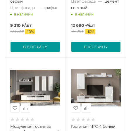
серый
Цвет фасада
—
цемент
Цвет фасада
—
графит
светлый
в наличии
в наличии
9 310
₽
/шт
12 690
₽
/шт
10 350
₽
14 100
₽
-
10
%
-
10
%
В КОРЗИНУ
В КОРЗИНУ
Модульная гостиная
Гостиная МГС-4 белый