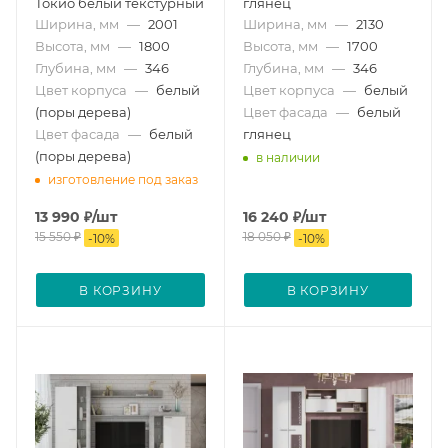
Токио белый текстурный
глянец
Ширина, мм
—
2001
Ширина, мм
—
2130
Высота, мм
—
1800
Высота, мм
—
1700
Глубина, мм
—
346
Глубина, мм
—
346
Цвет корпуса
—
белый
Цвет корпуса
—
белый
(поры дерева)
Цвет фасада
—
белый
Цвет фасада
—
белый
глянец
(поры дерева)
в наличии
изготовление под заказ
13 990
₽
/шт
16 240
₽
/шт
15 550
₽
18 050
₽
-
10
%
-
10
%
В КОРЗИНУ
В КОРЗИНУ