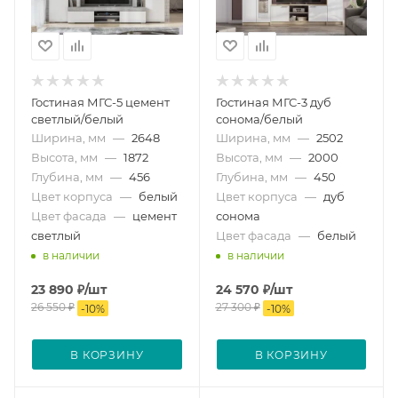
Гостиная МГС-5 цемент
Гостиная МГС-3 дуб
светлый/белый
сонома/белый
Ширина, мм
—
2648
Ширина, мм
—
2502
Высота, мм
—
1872
Высота, мм
—
2000
Глубина, мм
—
456
Глубина, мм
—
450
Цвет корпуса
—
белый
Цвет корпуса
—
дуб
Цвет фасада
—
цемент
сонома
светлый
Цвет фасада
—
белый
в наличии
в наличии
23 890
₽
/шт
24 570
₽
/шт
26 550
₽
27 300
₽
-
10
%
-
10
%
В КОРЗИНУ
В КОРЗИНУ