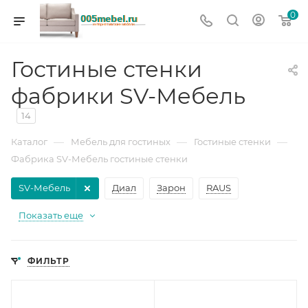
0
Гостиные стенки
фабрики SV-Мебель
14
—
—
—
Каталог
Мебель для гостиных
Гостиные стенки
Фабрика SV-Мебель гостиные стенки
SV-Мебель
Диал
Зарон
RAUS
Показать еще
ФИЛЬТР