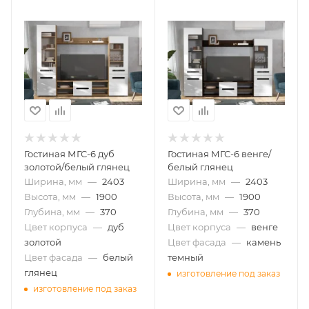
Гостиная МГС-6 дуб
Гостиная МГС-6 венге/
золотой/белый глянец
белый глянец
Ширина, мм
—
2403
Ширина, мм
—
2403
Высота, мм
—
1900
Высота, мм
—
1900
Глубина, мм
—
370
Глубина, мм
—
370
Цвет корпуса
—
дуб
Цвет корпуса
—
венге
золотой
Цвет фасада
—
камень
Цвет фасада
—
белый
темный
глянец
изготовление под заказ
изготовление под заказ