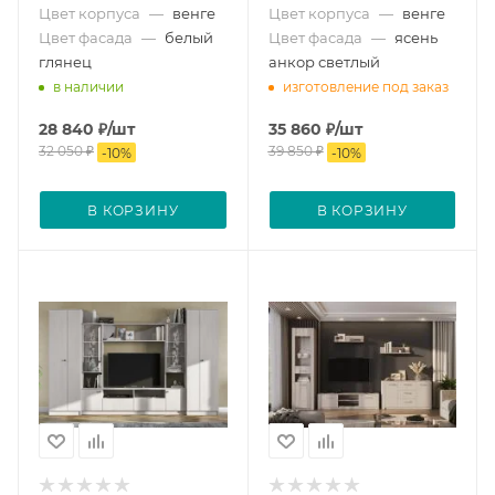
Цвет корпуса
—
венге
Цвет корпуса
—
венге
Цвет фасада
—
белый
Цвет фасада
—
ясень
глянец
анкор светлый
в наличии
изготовление под заказ
28 840
₽
/шт
35 860
₽
/шт
32 050
₽
39 850
₽
-
10
%
-
10
%
В КОРЗИНУ
В КОРЗИНУ