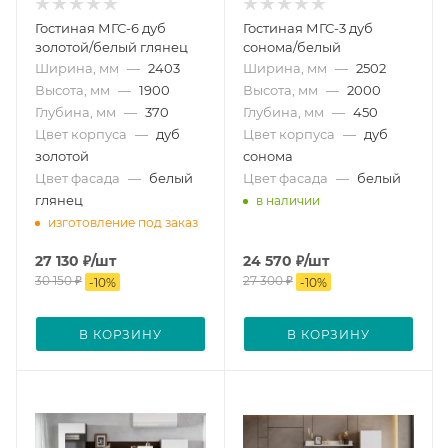
Гостиная МГС-6 дуб
Гостиная МГС-3 дуб
золотой/белый глянец
сонома/белый
Ширина, мм
—
2403
Ширина, мм
—
2502
Высота, мм
—
1900
Высота, мм
—
2000
Глубина, мм
—
370
Глубина, мм
—
450
Цвет корпуса
—
дуб
Цвет корпуса
—
дуб
золотой
сонома
Цвет фасада
—
белый
Цвет фасада
—
белый
глянец
в наличии
изготовление под заказ
27 130
₽
/шт
24 570
₽
/шт
30 150
₽
27 300
₽
-
10
%
-
10
%
В КОРЗИНУ
В КОРЗИНУ