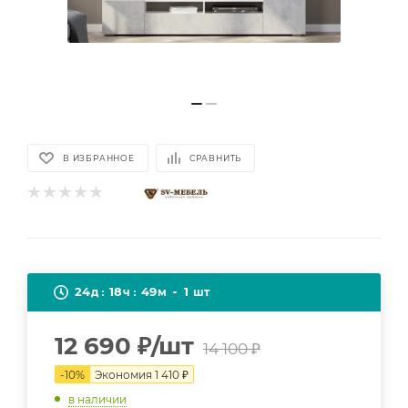
В ИЗБРАННОЕ
СРАВНИТЬ
24
18
49
1
д
ч
м
шт
12 690
₽
/шт
14 100
₽
-
10
%
Экономия
1 410
₽
в наличии