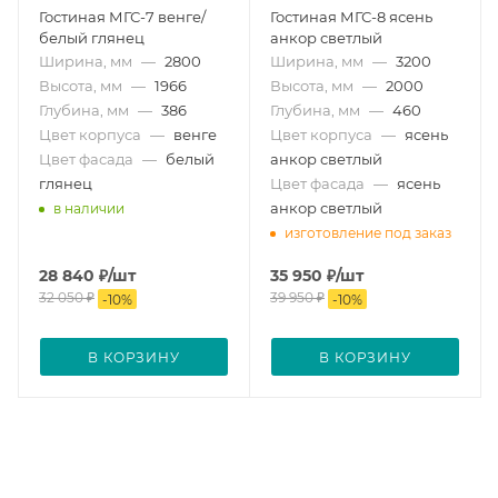
Гостиная МГС-7 венге/
Гостиная МГС-8 ясень
белый глянец
анкор светлый
Ширина, мм
—
2800
Ширина, мм
—
3200
Высота, мм
—
1966
Высота, мм
—
2000
Глубина, мм
—
386
Глубина, мм
—
460
Цвет корпуса
—
венге
Цвет корпуса
—
ясень
Цвет фасада
—
белый
анкор светлый
глянец
Цвет фасада
—
ясень
анкор светлый
в наличии
изготовление под заказ
28 840
₽
/шт
35 950
₽
/шт
32 050
₽
39 950
₽
-
10
%
-
10
%
В КОРЗИНУ
В КОРЗИНУ