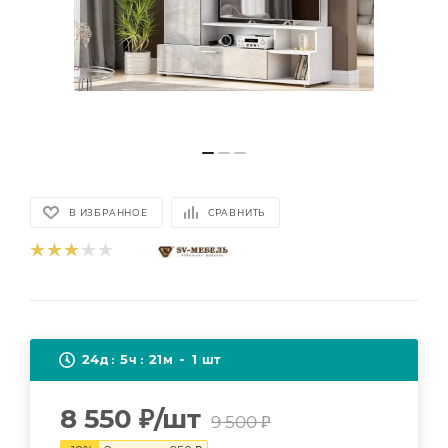
В ИЗБРАННОЕ
СРАВНИТЬ
24
5
21
1
д
ч
м
шт
8 550
₽
/шт
9 500
₽