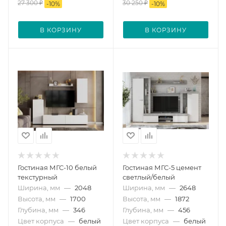
27 300
₽
30 250
₽
-
10
%
-
10
%
В КОРЗИНУ
В КОРЗИНУ
Гостиная МГС-10 белый
Гостиная МГС-5 цемент
текстурный
светлый/белый
Ширина, мм
—
2048
Ширина, мм
—
2648
Высота, мм
—
1700
Высота, мм
—
1872
Глубина, мм
—
346
Глубина, мм
—
456
Цвет корпуса
—
белый
Цвет корпуса
—
белый