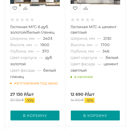
Гостиная МГС-6 дуб
Гостиная МГС-4 цемент
золотой/белый глянец
светлый
Ширина, мм
—
2403
Ширина, мм
—
2130
Высота, мм
—
1900
Высота, мм
—
1700
Глубина, мм
—
370
Глубина, мм
—
346
Цвет корпуса
—
дуб
Цвет корпуса
—
белый
золотой
Цвет фасада
—
цемент
Цвет фасада
—
белый
светлый
глянец
в наличии
изготовление под заказ
27 130
₽
/шт
12 690
₽
/шт
30 150
₽
14 100
₽
-
10
%
-
10
%
В КОРЗИНУ
В КОРЗИНУ