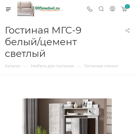
0
Гостиная МГС-9
белый/цемент
светлый
—
—
Каталог
Мебель для гостиных
Гостиные стенки