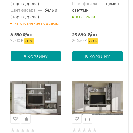
(поры дерева)
Цвет фасада
—
цемент
Цвет фасада
—
белый
светлый
(поры дерева)
в наличии
изготовление под заказ
8 550
₽
/шт
23 890
₽
/шт
9 500
₽
26 550
₽
-
10
%
-
10
%
В КОРЗИНУ
В КОРЗИНУ