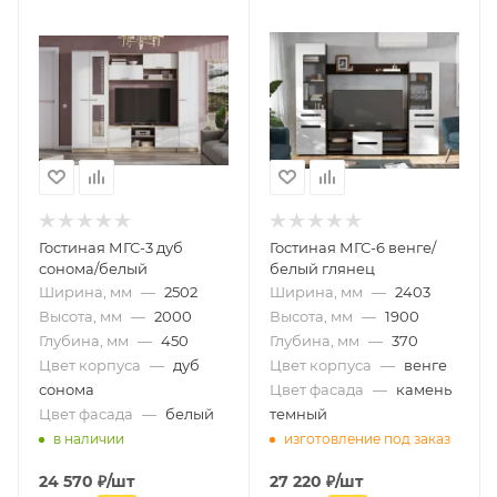
Гостиная МГС-3 дуб
Гостиная МГС-6 венге/
сонома/белый
белый глянец
Ширина, мм
—
2502
Ширина, мм
—
2403
Высота, мм
—
2000
Высота, мм
—
1900
Глубина, мм
—
450
Глубина, мм
—
370
Цвет корпуса
—
дуб
Цвет корпуса
—
венге
сонома
Цвет фасада
—
камень
Цвет фасада
—
белый
темный
в наличии
изготовление под заказ
24 570
₽
/шт
27 220
₽
/шт