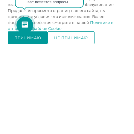
вас появятся вопросы.
Высота, мм
—
2120
взаимодействие с пользователями и обслуживание.
Глубина, мм
—
490
Продолжая просмотр страниц нашего сайта, вы
принимаете условия его использования. Более
Цвет корпуса
—
ясень
подробные сведения смотрите в нашей
Политике в
белый
отношении файлов Cookie
.
Цвет фасада
—
ясень
белый
ПРИНИМАЮ
НЕ ПРИНИМАЮ
В КОРЗИНУ
изготовление под заказ
13 860
₽
/шт
15 400
₽
-
10
%
В КОРЗИНУ
КАТАЛОГ