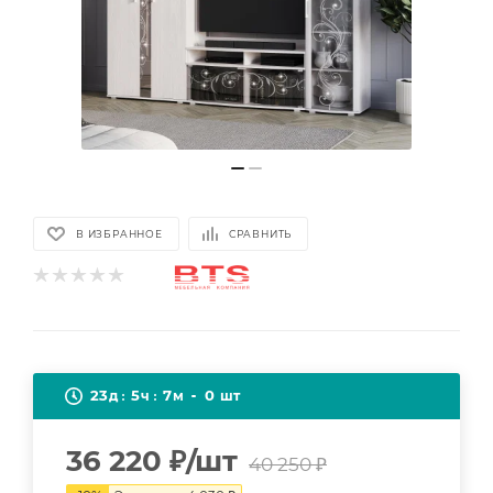
В ИЗБРАННОЕ
СРАВНИТЬ
23
5
7
0
д
ч
м
шт
36 220
₽
/шт
40 250
₽