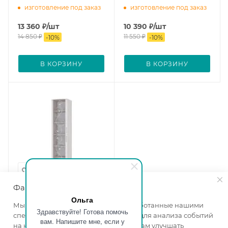
изготовление под заказ
изготовление под заказ
13 360
₽
/шт
10 390
₽
/шт
14 850
₽
11 550
₽
-
10
%
-
10
%
В КОРЗИНУ
В КОРЗИНУ
Файлы cookie
Ольга
Стеклопенал
Мы используем файлы cookie, разработанные нашими
Здравствуйте! Готова помочь
Флоренция ясень белый
специалистами и третьими лицами, для анализа событий
вам. Напишите мне, если у
Ширина, мм
—
500
на нашем веб-сайте, что позволяет нам улучшать