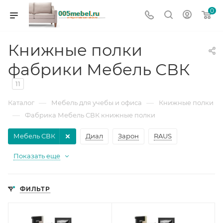
0
Книжные полки
фабрики Мебель СВК
11
—
—
Каталог
Мебель для учебы и офиса
Книжные полки
—
Фабрика Мебель СВК книжные полки
Мебель СВК
Диал
Зарон
RAUS
Показать еще
ФИЛЬТР