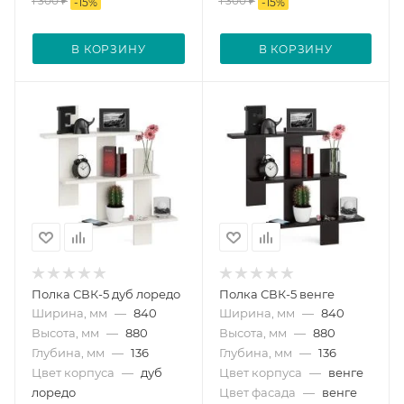
1 300
₽
1 300
₽
-
15
%
-
15
%
В КОРЗИНУ
В КОРЗИНУ
Полка СВК-5 дуб лоредо
Полка СВК-5 венге
Ширина, мм
—
840
Ширина, мм
—
840
Высота, мм
—
880
Высота, мм
—
880
Глубина, мм
—
136
Глубина, мм
—
136
Цвет корпуса
—
дуб
Цвет корпуса
—
венге
лоредо
Цвет фасада
—
венге