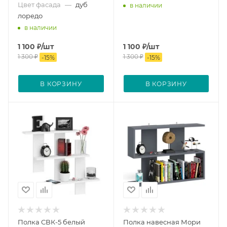
Цвет фасада
—
дуб
в наличии
лоредо
в наличии
1 100
₽
/шт
1 100
₽
/шт
1 300
₽
1 300
₽
-
15
%
-
15
%
В КОРЗИНУ
В КОРЗИНУ
Полка СВК-5 белый
Полка навесная Мори