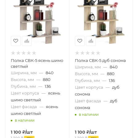
Полка СВК-5 ясень шимо
Полка СВК-5 дуб сонома
светлый
Ширина, мм
—
840
Ширина, мм
—
840
Высота, мм
—
880
Высота, мм
—
880
Глубина, мм
—
136
Глубина, мм
—
136
Цвет корпуса
—
дуб
Цвет корпуса
—
ясень
сонома
шимо светлый
Цвет фасада
—
дуб
Цвет фасада
—
ясень
сонома
шимо светлый
в наличии
в наличии
1 100
₽
/шт
1 100
₽
/шт