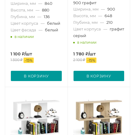
900 графит
Ширина, мм
—
840
Ширина, мм
—
900
Высота, мм
—
880
Высота, мм
—
648
Глубина, мм
—
136
Глубина, мм
—
210
Цвет корпуса
—
белый
Цвет корпуса
—
графит
Цвет фасада
—
белый
серый
в наличии
в наличии
1 100
₽
/шт
1 780
₽
/шт
1 300
₽
2 100
₽
-
15
%
-
15
%
В КОРЗИНУ
В КОРЗИНУ