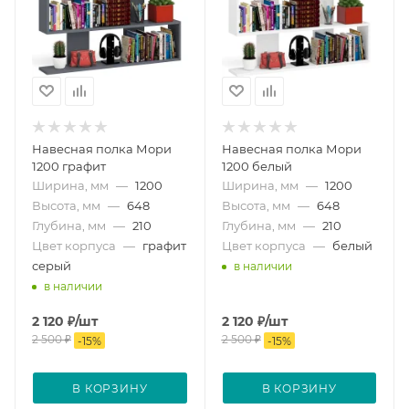
Навесная полка Мори
Навесная полка Мори
1200 графит
1200 белый
Ширина, мм
—
1200
Ширина, мм
—
1200
Высота, мм
—
648
Высота, мм
—
648
Глубина, мм
—
210
Глубина, мм
—
210
Цвет корпуса
—
графит
Цвет корпуса
—
белый
серый
в наличии
в наличии
2 120
₽
/шт
2 120
₽
/шт
2 500
₽
2 500
₽
-
15
%
-
15
%
В КОРЗИНУ
В КОРЗИНУ