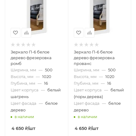
Зеркало П-6 белое
Зеркало П-6 белое
дерево фрезеровка
дерево фрезеровка
ромб
прованс
Ширина, мм
—
500
Ширина, мм
—
500
Высота, мм
—
1020
Высота, мм
—
1020
Глубина, мм
—
16
Глубина, мм
—
16
Цвет корпуса
—
белый
Цвет корпуса
—
белый
шагрень
(поры дерева)
Цвет фасада
—
белое
Цвет фасада
—
белое
дерево
дерево
в наличии
в наличии
4 650
₽
/шт
4 650
₽
/шт