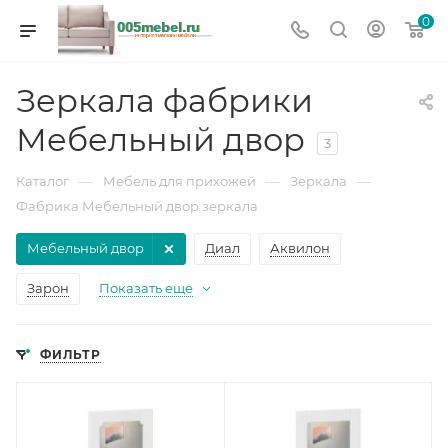
0
Зеркала фабрики
Мебельный двор
3
—
—
—
Каталог
Мебель для прихожей
Зеркала
Фабрика Мебельный двор зеркала
Мебельный двор
Диал
Аквилон
Зарон
Показать еще
ФИЛЬТР