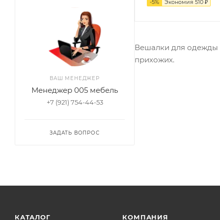
-
5
%
Экономия
510
₽
Вешалки для одежды 
прихожих.
ВАШ МЕНЕДЖЕР
Менеджер 005 мебель
+7 (921) 754-44-53
ЗАДАТЬ ВОПРОС
КАТАЛОГ
КОМПАНИЯ