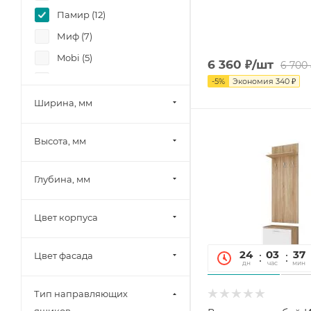
Памир (
12
)
Миф (
7
)
Mobi (
5
)
6 360
₽
/шт
6 700
МК Стиль (
2
)
-
5
%
Экономия
340
₽
Тэкс (
4
)
Ширина, мм
Союз-Мебель (
25
)
Высота, мм
Диал (
2
)
Зарон (
3
)
Глубина, мм
Цвет корпуса
24
03
37
Цвет фасада
дн
час
мин
Тип направляющих