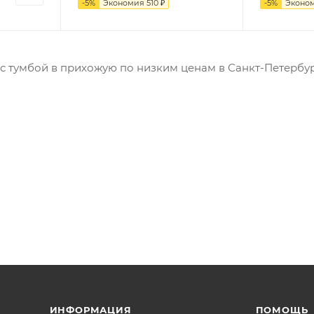
-
5
%
Экономия
510
₽
-
5
%
Эконо
с тумбой в прихожую по низким ценам в Санкт-Петербу
ИНФОРМАЦИЯ
ПОМОЩЬ