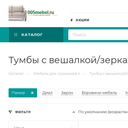
АКЦИИ
КАТАЛОГ
Тумбы с вешалкой/зерк
—
—
Каталог
Мебель для прихожей
Тумбы с вешалкой/
Памир
Диал
Зарон
Боровичи-мебель
M
По умолчанию (возраста
ФИЛЬТР