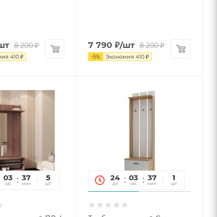
шт
7 790
₽
/шт
8 200
₽
8 200
₽
мия
410
₽
-
5
%
Экономия
410
₽
03
37
31
5
24
03
37
31
1
час
мин
сек
шт
дн
час
мин
сек
шт