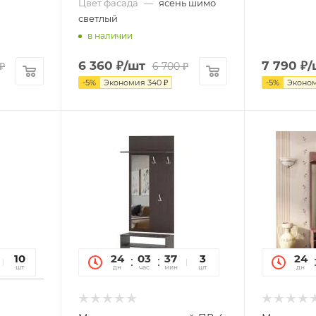
Цвет фасада
—
ясень шимо
светлый
в наличии
6 360
₽
/шт
7 790
₽
/
₽
6 700
₽
-
5
%
Экономия
340
₽
-
5
%
Эконо
31
10
24
03
37
31
3
24
сек
шт
дн
час
мин
сек
шт
дн