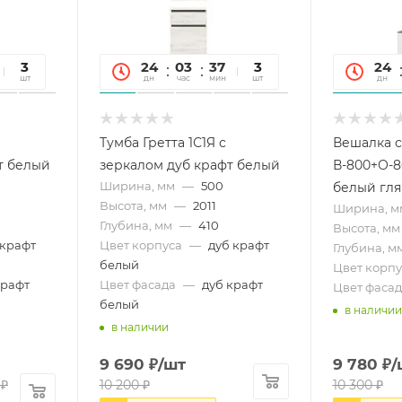
31
3
24
03
37
31
3
24
сек
шт
дн
час
мин
сек
шт
дн
Тумба Гретта 1С1Я с
Вешалка с
т белый
зеркалом дуб крафт белый
В-800+О-8
Ширина, мм
—
500
белый гл
Высота, мм
—
2011
Ширина, м
Глубина, мм
—
410
Высота, мм
 крафт
Цвет корпуса
—
дуб крафт
Глубина, м
белый
Цвет корпу
крафт
Цвет фасада
—
дуб крафт
Цвет фасад
белый
в наличии
в наличии
9 690
₽
/шт
9 780
₽
/
₽
10 200
₽
10 300
₽