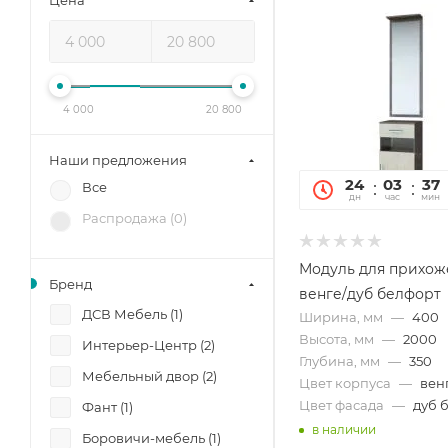
Цена
4 000
20 800
Наши предложения
24
03
37
Все
дн
час
мин
Распродажа (
0
)
Модуль для прихож
Бренд
венге/дуб белфорт
ДСВ Мебель (
1
)
Ширина, мм
—
400
Высота, мм
—
2000
Интерьер-Центр (
2
)
Глубина, мм
—
350
Мебельный двор (
2
)
Цвет корпуса
—
вен
Цвет фасада
—
дуб 
Фант (
1
)
в наличии
Боровичи-мебель (
1
)