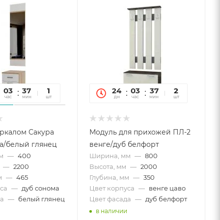
03
37
31
1
24
03
37
31
2
час
мин
сек
шт
дн
час
мин
сек
шт
еркалом Сакура
Модуль для прихожей ПЛ-2
а/белый глянец
венге/дуб белфорт
м
—
400
Ширина, мм
—
800
—
2200
Высота, мм
—
2000
м
—
465
Глубина, мм
—
350
са
—
дуб сонома
Цвет корпуса
—
венге цаво
а
—
белый глянец
Цвет фасада
—
дуб белфорт
в наличии