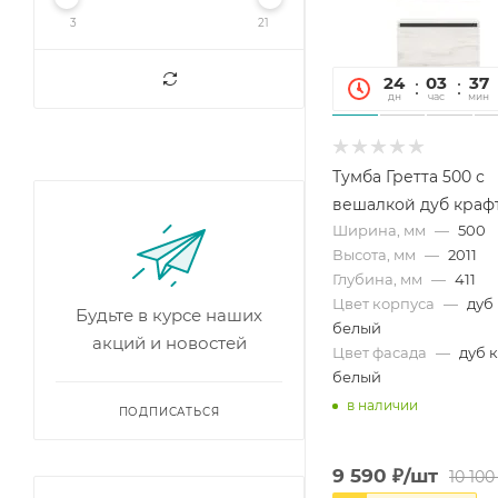
3
21
24
03
37
дн
час
мин
Тумба Гретта 500 с
вешалкой дуб краф
Ширина, мм
—
500
Высота, мм
—
2011
Глубина, мм
—
411
Цвет корпуса
—
дуб
Будьте в курсе наших
белый
акций и новостей
Цвет фасада
—
дуб 
белый
в наличии
ПОДПИСАТЬСЯ
9 590
₽
/шт
10 100