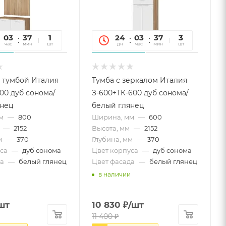
03
37
31
1
24
03
37
31
3
час
мин
сек
шт
дн
час
мин
сек
шт
 тумбой Италия
Тумба с зеркалом Италия
00 дуб сонома/
З-600+ТК-600 дуб сонома/
янец
белый глянец
м
—
800
Ширина, мм
—
600
—
2152
Высота, мм
—
2152
м
—
370
Глубина, мм
—
370
са
—
дуб сонома
Цвет корпуса
—
дуб сонома
а
—
белый глянец
Цвет фасада
—
белый глянец
в наличии
шт
10 830
₽
/шт
11 400
₽