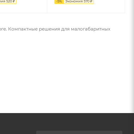
мия
520
₽
-
5
%
Экономия
570
₽
рге. Компактные решения для малогабаритных