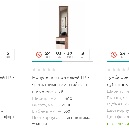
31
5
24
03
37
31
3
24
сек
шт
дн
час
мин
сек
шт
дн
ей ПЛ-1
Модуль для прихожей ПЛ-1
Тумба с з
ясень шимо темный/ясень
дуб соном
Ширина, м
шимо светлый
Высота, мм
Ширина, мм
—
400
Глубина, м
Высота, мм
—
2000
ге
Цвет корпу
Глубина, мм
—
350
белфорт
Цвет фасад
Цвет корпуса
—
ясень шимо
темный
в наличии