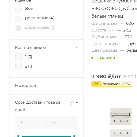
ящиков
Вешалка с тумбой 
В-600+О-600 дуб со
Все
белый глянец
роликовые (
4
)
Ширина, мм
—
600
шариковые (
0
)
Высота, мм
—
2152
Глубина, мм
—
370
Цвет корпуса
—
дуб
Кол-во ящиков
Цвет фасада
—
белы
1 (
3
)
в наличии
2 (
1
)
7 980
₽
/шт
8 400
-
5
%
Экономия
420
₽
Материал
Срок доставки товара,
?
дней