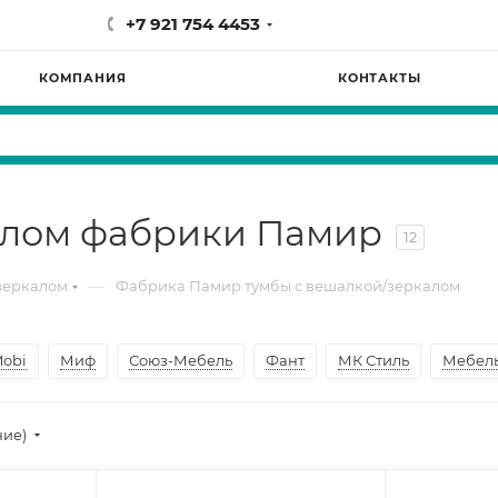
+7 921 754 4453
КОМПАНИЯ
КОНТАКТЫ
алом фабрики Памир
12
—
зеркалом
Фабрика Памир тумбы с вешалкой/зеркалом
obi
Миф
Союз-Мебель
Фант
МК Стиль
Мебел
ние)