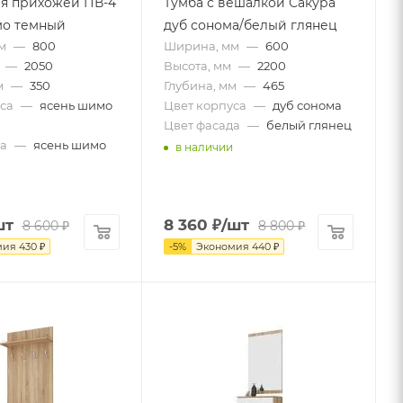
я прихожей ПВ-4
Тумба с вешалкой Сакура
мо темный
дуб сонома/белый глянец
м
—
800
Ширина, мм
—
600
—
2050
Высота, мм
—
2200
м
—
350
Глубина, мм
—
465
са
—
ясень шимо
Цвет корпуса
—
дуб сонома
Цвет фасада
—
белый глянец
а
—
ясень шимо
в наличии
шт
8 360
₽
/шт
8 600
₽
8 800
₽
мия
430
₽
-
5
%
Экономия
440
₽