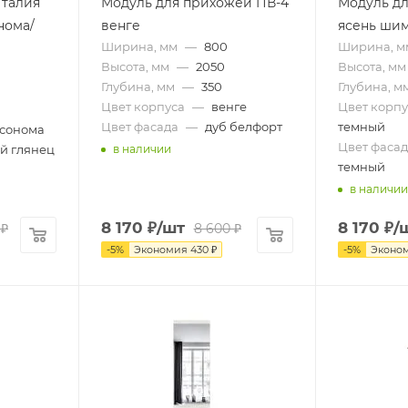
Италия
Модуль для прихожей ПВ-4
Модуль дл
нома/
венге
ясень ши
Ширина, мм
—
800
Ширина, м
Высота, мм
—
2050
Высота, мм
Глубина, мм
—
350
Глубина, м
Цвет корпуса
—
венге
Цвет корпу
Цвет фасада
—
дуб белфорт
темный
 сонома
Цвет фасад
й глянец
в наличии
темный
в наличии
8 170
₽
/шт
8 170
₽
/
₽
8 600
₽
-
5
%
Экономия
430
₽
-
5
%
Эконо