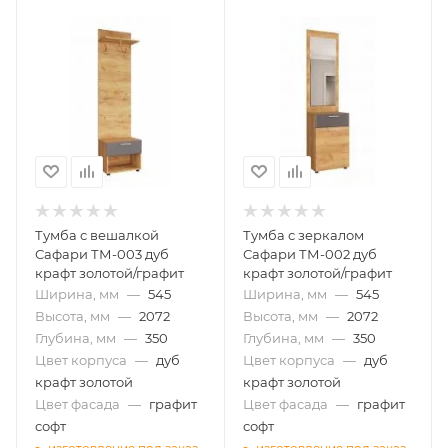
Тумба с вешалкой
Тумба с зеркалом
Сафари ТМ-003 дуб
Сафари ТМ-002 дуб
крафт золотой/графит
крафт золотой/графит
Ширина, мм
—
545
Ширина, мм
—
545
Высота, мм
—
2072
Высота, мм
—
2072
Глубина, мм
—
350
Глубина, мм
—
350
Цвет корпуса
—
дуб
Цвет корпуса
—
дуб
крафт золотой
крафт золотой
Цвет фасада
—
графит
Цвет фасада
—
графит
софт
софт