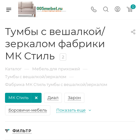
0
Тумбы с вешалкой/
зеркалом фабрики
МК Стиль
2
—
—
Каталог
Мебель для прихожей
—
Тумбы с вешалкой/зеркалом
Фабрика МК Стиль тумбы с вешалкой/зеркалом
МК Стиль
Диал
Зарон
Боровичи-мебель
Показать еще
ФИЛЬТР