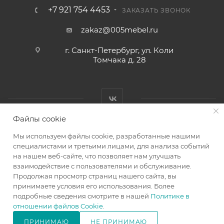
+7 921 754 4453
ЗАКАЗАТЬ ЗВОНОК
zakaz@005mebel.ru
г. Санкт-Петербург, ул. Коли
Томчака д. 28
Файлы cookie
Мы используем файлы cookie, разработанные нашими
специалистами и третьими лицами, для анализа событий
на нашем веб-сайте, что позволяет нам улучшать
Интернет магазин мебели в Санкт-Петербурге © 2000-2026
взаимодействие с пользователями и обслуживание.
г.
Продолжая просмотр страниц нашего сайта, вы
принимаете условия его использования. Более
подробные сведения смотрите в нашей
Политике в
отношении файлов Cookie
.
ПРИНИМАЮ
НЕ ПРИНИМАЮ