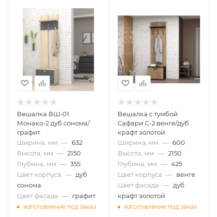
Вешалка ВШ-01
Вешалка с тумбой
Монако-2 дуб сонома/
Сафари С-2 венге/дуб
графит
крафт золотой
Ширина, мм
—
632
Ширина, мм
—
600
Высота, мм
—
2150
Высота, мм
—
2150
Глубина, мм
—
355
Глубина, мм
—
425
Цвет корпуса
—
дуб
Цвет корпуса
—
венге
сонома
Цвет фасада
—
дуб
Цвет фасада
—
графит
крафт золотой
изготовление под заказ
изготовление под заказ