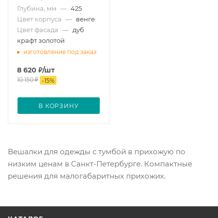
Глубина, мм
—
425
Цвет корпуса
—
венге
Цвет фасада
—
дуб
крафт золотой
изготовление под заказ
8 620
₽
/шт
10 150
₽
-
15
%
В КОРЗИНУ
Вешалки для одежды с тумбой в прихожую по
низким ценам в Санкт-Петербурге. Компактные
решения для малогабаритных прихожих.