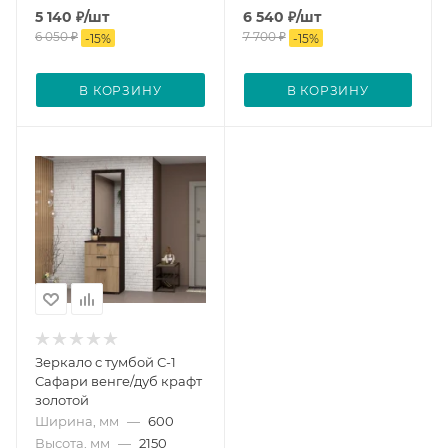
5 140
₽
/шт
6 540
₽
/шт
6 050
₽
7 700
₽
-
15
%
-
15
%
В КОРЗИНУ
В КОРЗИНУ
Зеркало с тумбой С-1
Сафари венге/дуб крафт
золотой
Ширина, мм
—
600
Высота, мм
—
2150