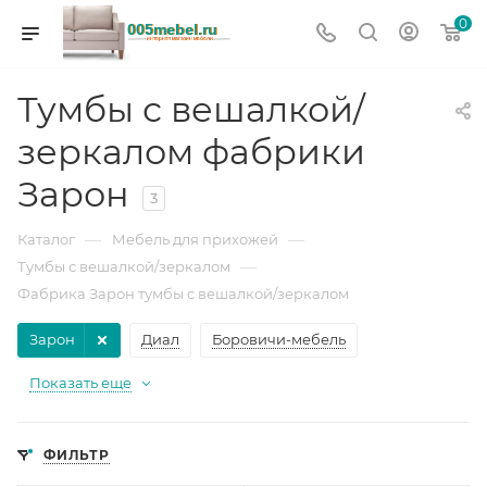
0
Тумбы с вешалкой/
зеркалом фабрики
Зарон
3
—
—
Каталог
Мебель для прихожей
—
Тумбы с вешалкой/зеркалом
Фабрика Зарон тумбы с вешалкой/зеркалом
Зарон
Диал
Боровичи-мебель
Показать еще
ФИЛЬТР