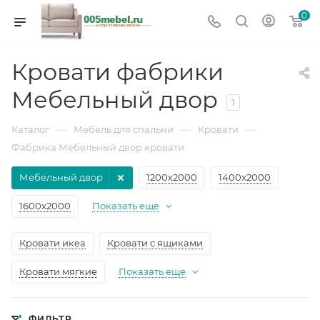
0
Кровати фабрики
Мебельный двор
1
—
—
—
Каталог
Мебель для спальни
Кровати
Фабрика Мебельный двор кровати
Мебельный двор
1200х2000
1400х2000
1600х2000
Показать еще
Кровати икеа
Кровати с ящиками
Кровати мягкие
Показать еще
ФИЛЬТР