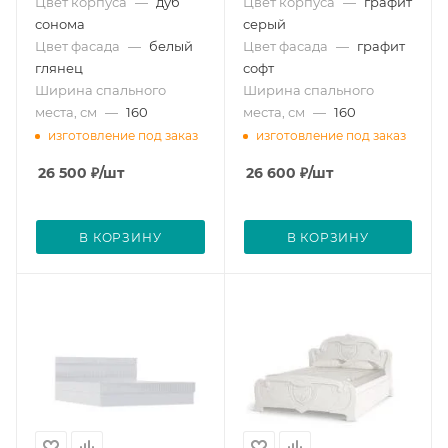
Цвет корпуса
—
дуб
Цвет корпуса
—
графит
сонома
серый
Цвет фасада
—
белый
Цвет фасада
—
графит
глянец
софт
Ширина спального
Ширина спального
места, см
—
160
места, см
—
160
изготовление под заказ
изготовление под заказ
26 500
₽
/шт
26 600
₽
/шт
В КОРЗИНУ
В КОРЗИНУ