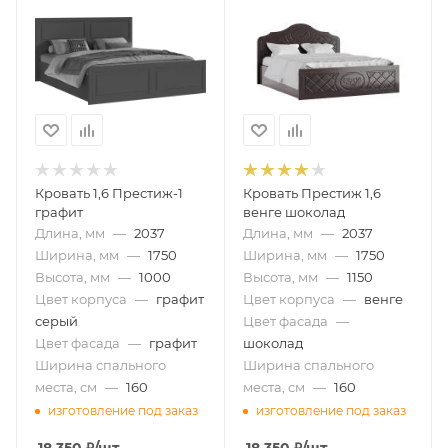
Кровать 1,6 Престиж-1
Кровать Престиж 1,6
графит
венге шоколад
Длина, мм
—
2037
Длина, мм
—
2037
Ширина, мм
—
1750
Ширина, мм
—
1750
Высота, мм
—
1000
Высота, мм
—
1150
Цвет корпуса
—
графит
Цвет корпуса
—
венге
серый
Цвет фасада
—
Цвет фасада
—
графит
шоколад
Ширина спального
Ширина спального
места, см
—
160
места, см
—
160
изготовление под заказ
изготовление под заказ