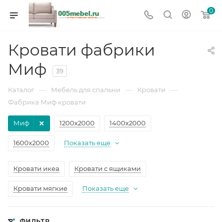
0
Кровати фабрики
Миф
39
—
—
—
Каталог
Мебель для спальни
Кровати
Фабрика Миф кровати
Миф
1200х2000
1400х2000
1600х2000
Показать еще
Кровати икеа
Кровати с ящиками
Кровати мягкие
Показать еще
ФИЛЬТР