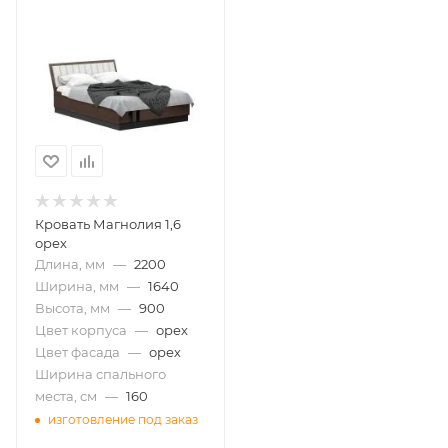
Кровать Магнолия 1,6
орех
Длина, мм
—
2200
Ширина, мм
—
1640
Высота, мм
—
900
Цвет корпуса
—
орех
Цвет фасада
—
орех
Ширина спального
места, см
—
160
изготовление под заказ