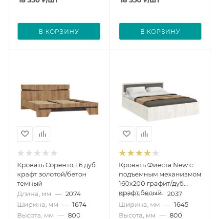
18 350
₽
/шт
18 350
₽
/шт
В КОРЗИНУ
В КОРЗИНУ
Кровать Соренто 1,6 дуб
Кровать Фиеста New с
крафт золотой/бетон
подъемным механизмом
темный
160х200 графит/дуб
крафт белый
Длина, мм
—
2074
Длина, мм
—
2037
Ширина, мм
—
1674
Ширина, мм
—
1645
Высота, мм
—
800
Высота, мм
—
800