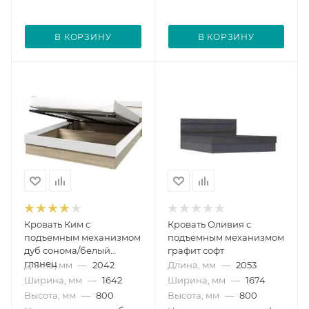
В КОРЗИНУ
В КОРЗИНУ
Кровать Ким с
Кровать Оливия с
подъемным механизмом
подъемным механизмом
дуб сонома/белый
графит софт
глянец
Длина, мм
—
2042
Длина, мм
—
2053
Ширина, мм
—
1642
Ширина, мм
—
1674
Высота, мм
—
800
Высота, мм
—
800