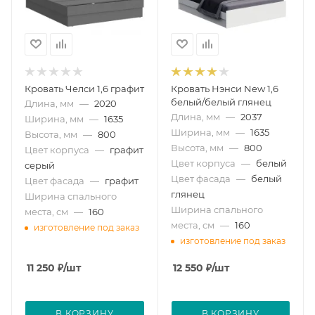
Кровать Челси 1,6 графит
Кровать Нэнси New 1,6
белый/белый глянец
Длина, мм
—
2020
Длина, мм
—
2037
Ширина, мм
—
1635
Ширина, мм
—
1635
Высота, мм
—
800
Высота, мм
—
800
Цвет корпуса
—
графит
Цвет корпуса
—
белый
серый
Цвет фасада
—
белый
Цвет фасада
—
графит
глянец
Ширина спального
Ширина спального
места, см
—
160
места, см
—
160
изготовление под заказ
изготовление под заказ
11 250
₽
/шт
12 550
₽
/шт
В КОРЗИНУ
В КОРЗИНУ