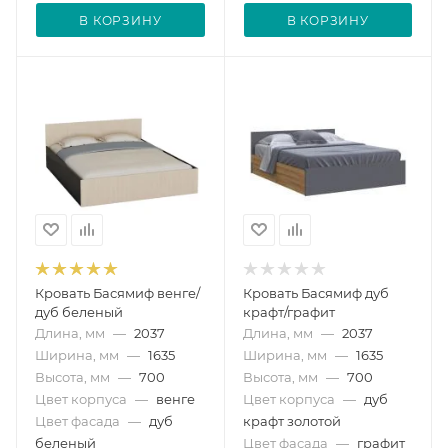
В КОРЗИНУ
В КОРЗИНУ
Кровать Басямиф венге/
Кровать Басямиф дуб
дуб беленый
крафт/графит
Длина, мм
—
2037
Длина, мм
—
2037
Ширина, мм
—
1635
Ширина, мм
—
1635
Высота, мм
—
700
Высота, мм
—
700
Цвет корпуса
—
венге
Цвет корпуса
—
дуб
Цвет фасада
—
дуб
крафт золотой
беленый
Цвет фасада
—
графит