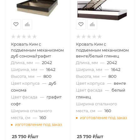
Кровать Ким с
Кровать Ким с
подъемным механизмом
подъемным механизмом
дуб сонома/графит
венге/белый глянец
Длина, мм
—
2042
Длина, мм
—
2042
Ширина, мм
—
1642
Ширина, мм
—
1642
Высота, мм
—
800
Высота, мм
—
800
Цвет корпуса
—
дуб
Цвет корпуса
—
венге
сонома
Цвет фасада
—
белый
Цвет фасада
—
графит
глянец
софт
Ширина спального
Ширина спального
места, см
—
160
места, см
—
160
изготовление под заказ
изготовление под заказ
25 750
₽
/шт
25 750
₽
/шт