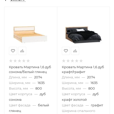
Кровать Мартина 1,6 дуб
Кровать Мартина 1,6 дуб
сонома/белый глянец
крафт/графит
Длина, мм
—
2074
Длина, мм
—
2074
Ширина, мм
—
1635
Ширина, мм
—
1635
Высота, мм
—
800
Высота, мм
—
800
Цвет корпуса
—
дуб
Цвет корпуса
—
дуб
сонома
крафт золотой
Цвет фасада
—
белый
Цвет фасада
—
графит
глянец
Ширина спального