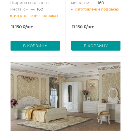
Ширина спального
места, см
—
160
места, см
—
160
изготовление под заказ
изготовление под заказ
11 150
₽
/шт
11 150
₽
/шт
В КОРЗИНУ
В КОРЗИНУ