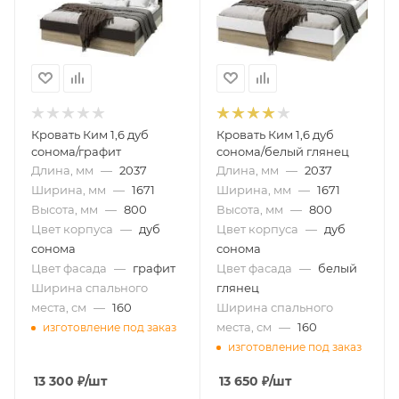
Кровать Ким 1,6 дуб
Кровать Ким 1,6 дуб
сонома/графит
сонома/белый глянец
Длина, мм
—
2037
Длина, мм
—
2037
Ширина, мм
—
1671
Ширина, мм
—
1671
Высота, мм
—
800
Высота, мм
—
800
Цвет корпуса
—
дуб
Цвет корпуса
—
дуб
сонома
сонома
Цвет фасада
—
графит
Цвет фасада
—
белый
Ширина спального
глянец
места, см
—
160
Ширина спального
места, см
—
160
изготовление под заказ
изготовление под заказ
13 300
₽
/шт
13 650
₽
/шт