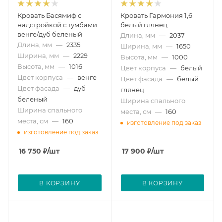
Кровать Басямиф с
Кровать Гармония 1,6
надстройкой с тумбами
белый глянец
венге/дуб беленый
Длина, мм
—
2037
Длина, мм
—
2335
Ширина, мм
—
1650
Ширина, мм
—
2229
Высота, мм
—
1000
Высота, мм
—
1016
Цвет корпуса
—
белый
Цвет корпуса
—
венге
Цвет фасада
—
белый
Цвет фасада
—
дуб
глянец
беленый
Ширина спального
Ширина спального
места, см
—
160
места, см
—
160
изготовление под заказ
изготовление под заказ
16 750
₽
/шт
17 900
₽
/шт
В КОРЗИНУ
В КОРЗИНУ