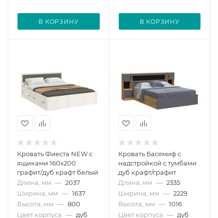
В КОРЗИНУ
В КОРЗИНУ
Кровать Фиеста NEW с
Кровать Басямиф с
ящиками 160х200
надстройкой с тумбами
графит/дуб крафт белый
дуб крафт/графит
Длина, мм
—
2037
Длина, мм
—
2335
Ширина, мм
—
1637
Ширина, мм
—
2229
Высота, мм
—
800
Высота, мм
—
1016
Цвет корпуса
—
дуб
Цвет корпуса
—
дуб